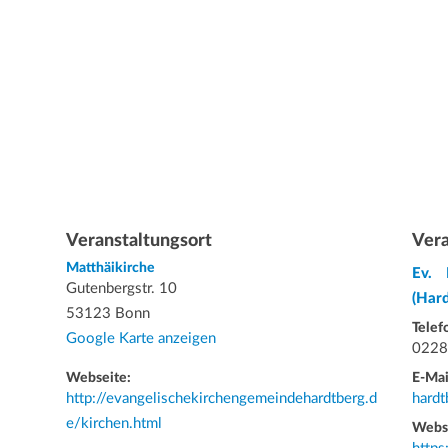
Veranstaltungsort
Vera
Matthäikirche
Ev. 
Gutenbergstr. 10
(Har
53123 Bonn
Telef
Google Karte anzeigen
0228
Webseite:
E-Mai
http://evangelischekirchengemeindehardtberg.d
hardt
e/kirchen.html
Webs