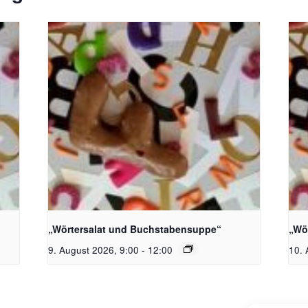
toph
Bildquelle_ Pixabay Free_Christoph
Bil
Meinersmann
Mei
„Wörtersalat und Buchstabensuppe“
„Wö
9. August 2026, 9:00
-
12:00
10. 