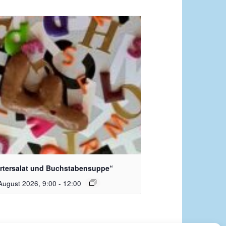
dquelle_ Pixabay Free_Christoph
nersmann
rtersalat und Buchstabensuppe“
August 2026, 9:00
-
12:00