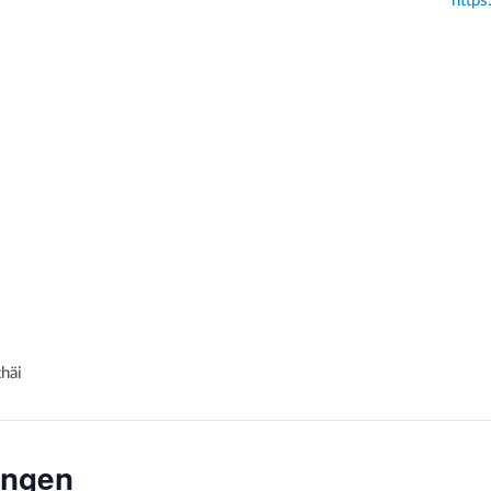
https
häi
ungen