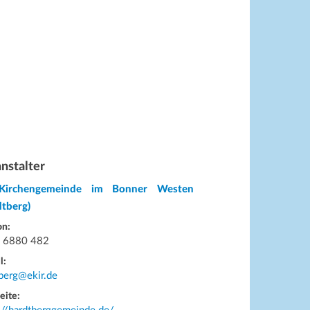
nstalter
Kirchengemeinde im Bonner Westen
dtberg)
on:
 6880 482
l:
berg@ekir.de
eite: