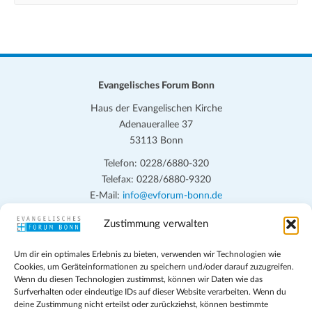
Evangelisches Forum Bonn
Haus der Evangelischen Kirche
Adenauerallee 37
53113 Bonn
Telefon: 0228/6880-320
Telefax: 0228/6880-9320
E-Mail:
info@evforum-bonn.de
Zustimmung verwalten
Das Evangelische Forum Bonn will in seinen zentralen
Veranstaltungen und den Angeboten vor Ort auf Grundfragen des
Um dir ein optimales Erlebnis zu bieten, verwenden wir Technologien wie
persönlichen, beruflichen, kirchlichen und öffentlichen Lebens
Cookies, um Geräteinformationen zu speichern und/oder darauf zuzugreifen.
eingehen, zu offener Begegnung und ehrlicher Auseinandersetzung
Wenn du diesen Technologien zustimmst, können wir Daten wie das
anregen und mithelfen, aus der Verheißung des Evangeliums heraus
Surfverhalten oder eindeutige IDs auf dieser Website verarbeiten. Wenn du
deine Zustimmung nicht erteilst oder zurückziehst, können bestimmte
im individuellen und gesellschaftlichen Leben verantwortlich zu