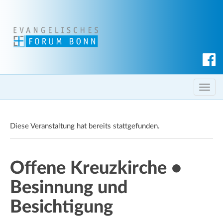
S
u
c
T
h
o
e
g
n
Diese Veranstaltung hat bereits stattgefunden.
g
l
e
Offene Kreuzkirche •
n
a
Besinnung und
v
i
Besichtigung
g