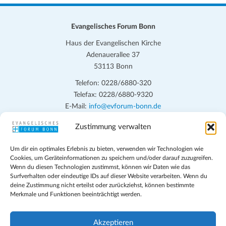
Evangelisches Forum Bonn
Haus der Evangelischen Kirche
Adenauerallee 37
53113 Bonn
Telefon: 0228/6880-320
Telefax: 0228/6880-9320
E-Mail:
info@evforum-bonn.de
Zustimmung verwalten
Das Evangelische Forum Bonn will in seinen zentralen
Veranstaltungen und den Angeboten vor Ort auf Grundfragen des
Um dir ein optimales Erlebnis zu bieten, verwenden wir Technologien wie
persönlichen, beruflichen, kirchlichen und öffentlichen Lebens
Cookies, um Geräteinformationen zu speichern und/oder darauf zuzugreifen.
eingehen, zu offener Begegnung und ehrlicher Auseinandersetzung
Wenn du diesen Technologien zustimmst, können wir Daten wie das
anregen und mithelfen, aus der Verheißung des Evangeliums heraus
Surfverhalten oder eindeutige IDs auf dieser Website verarbeiten. Wenn du
deine Zustimmung nicht erteilst oder zurückziehst, können bestimmte
im individuellen und gesellschaftlichen Leben verantwortlich zu
Merkmale und Funktionen beeinträchtigt werden.
denken, zu reden und zu handeln.
Impressum
Akzeptieren