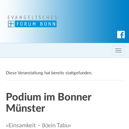
S
u
c
T
h
o
e
g
n
Diese Veranstaltung hat bereits stattgefunden.
g
l
e
Podium im Bonner
n
a
Münster
v
i
g
»Einsamkeit – (k)ein Tabu«