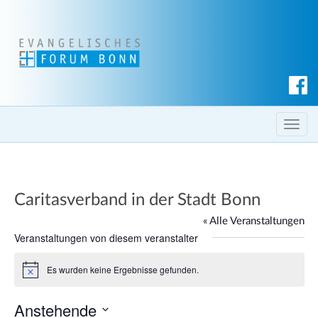
S
u
c
T
h
o
e
g
n
g
Caritasverband in der Stadt Bonn
l
e
« Alle Veranstaltungen
n
Veranstaltungen von diesem veranstalter
a
Es wurden keine Ergebnisse gefunden.
v
H
i
i
n
Anstehende
g
w