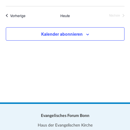
e
a
D
i
t
s
a
Veranstaltungen
Vorherige
Heute
Nächste
i
Veranstalt
t
o
u
n
Kalender abonnieren
m
w
ä
h
l
e
n
.
Evangelisches Forum Bonn
Haus der Evangelischen Kirche