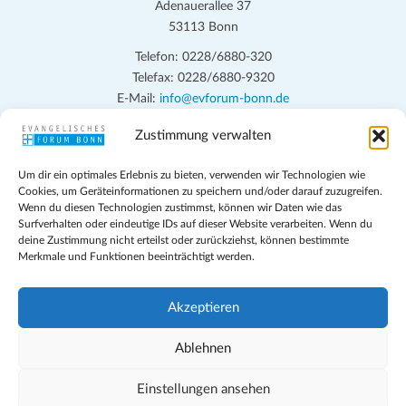
Adenauerallee 37
53113 Bonn
Telefon: 0228/6880-320
Telefax: 0228/6880-9320
E-Mail:
info@evforum-bonn.de
Zustimmung verwalten
Das Evangelische Forum Bonn will in seinen zentralen
Veranstaltungen und den Angeboten vor Ort auf Grundfragen des
Um dir ein optimales Erlebnis zu bieten, verwenden wir Technologien wie
persönlichen, beruflichen, kirchlichen und öffentlichen Lebens
Cookies, um Geräteinformationen zu speichern und/oder darauf zuzugreifen.
eingehen, zu offener Begegnung und ehrlicher Auseinandersetzung
Wenn du diesen Technologien zustimmst, können wir Daten wie das
anregen und mithelfen, aus der Verheißung des Evangeliums heraus
Surfverhalten oder eindeutige IDs auf dieser Website verarbeiten. Wenn du
deine Zustimmung nicht erteilst oder zurückziehst, können bestimmte
im individuellen und gesellschaftlichen Leben verantwortlich zu
Merkmale und Funktionen beeinträchtigt werden.
denken, zu reden und zu handeln.
Impressum
Akzeptieren
Datenschutz
Teilnahmebedingungen
Ablehnen
Evangelische Kirche in Bonn
Cookie-Richtlinie (EU)
Einstellungen ansehen