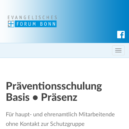
S
u
c
T
h
o
e
g
n
g
l
Präventionsschulung
e
Basis • Präsenz
n
a
v
Für haupt- und ehrenamtlich Mitarbeitende
i
ohne Kontakt zur Schutzgruppe
g