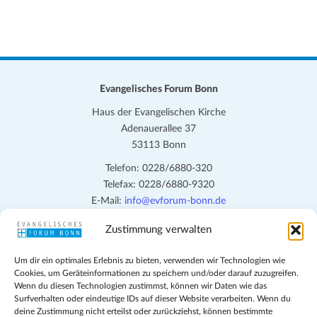
Evangelisches Forum Bonn
Haus der Evangelischen Kirche
Adenauerallee 37
53113 Bonn
Telefon: 0228/6880-320
Telefax: 0228/6880-9320
E-Mail:
info@evforum-bonn.de
Zustimmung verwalten
Das Evangelische Forum Bonn will in seinen zentralen
Veranstaltungen und den Angeboten vor Ort auf Grundfragen des
Um dir ein optimales Erlebnis zu bieten, verwenden wir Technologien wie
persönlichen, beruflichen, kirchlichen und öffentlichen Lebens
Cookies, um Geräteinformationen zu speichern und/oder darauf zuzugreifen.
eingehen, zu offener Begegnung und ehrlicher Auseinandersetzung
Wenn du diesen Technologien zustimmst, können wir Daten wie das
anregen und mithelfen, aus der Verheißung des Evangeliums heraus
Surfverhalten oder eindeutige IDs auf dieser Website verarbeiten. Wenn du
deine Zustimmung nicht erteilst oder zurückziehst, können bestimmte
im individuellen und gesellschaftlichen Leben verantwortlich zu