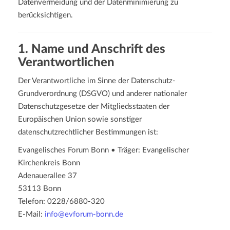
Datenvermeidung und der Datenminimierung zu
a
berücksichtigen.
t
i
o
1. Name und Anschrift des
n
Verantwortlichen
Der Verantwortliche im Sinne der Datenschutz-
Grundverordnung (DSGVO) und anderer nationaler
Datenschutzgesetze der Mitgliedsstaaten der
Europäischen Union sowie sonstiger
datenschutzrechtlicher Bestimmungen ist:
Evangelisches Forum Bonn • Träger: Evangelischer
Kirchenkreis Bonn
Adenauerallee 37
53113 Bonn
Telefon: 0228/6880-320
E-Mail:
info@evforum-bonn.de