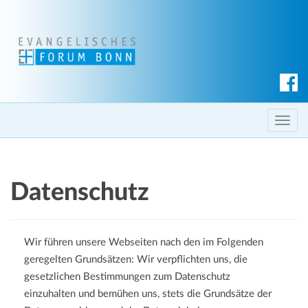
S
u
c
T
h
o
e
g
n
g
Datenschutz
l
e
n
Wir führen unsere Webseiten nach den im Folgenden
a
geregelten Grundsätzen: Wir verpflichten uns, die
v
gesetzlichen Bestimmungen zum Datenschutz
i
einzuhalten und bemühen uns, stets die Grundsätze der
g