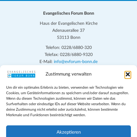
Evangelisches Forum Bonn
Haus der Evangelischen Kirche
Adenauerallee 37
53113 Bonn
Telefon: 0228/6880-320
Telefax: 0228/6880-9320
E-Mail:
info@evforum-bonn.de
Zustimmung verwalten
Das Evangelische Forum Bonn will in seinen zentralen
Veranstaltungen und den Angeboten vor Ort auf Grundfragen des
Um dir ein optimales Erlebnis zu bieten, verwenden wir Technologien wie
persönlichen, beruflichen, kirchlichen und öffentlichen Lebens
Cookies, um Geräteinformationen zu speichern und/oder darauf zuzugreifen.
eingehen, zu offener Begegnung und ehrlicher Auseinandersetzung
Wenn du diesen Technologien zustimmst, können wir Daten wie das
anregen und mithelfen, aus der Verheißung des Evangeliums heraus
Surfverhalten oder eindeutige IDs auf dieser Website verarbeiten. Wenn du
deine Zustimmung nicht erteilst oder zurückziehst, können bestimmte
im individuellen und gesellschaftlichen Leben verantwortlich zu
Merkmale und Funktionen beeinträchtigt werden.
denken, zu reden und zu handeln.
Impressum
Akzeptieren