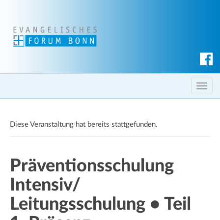
S
u
c
T
h
o
e
g
n
Diese Veranstaltung hat bereits stattgefunden.
g
l
e
Präventionsschulung
n
a
Intensiv/
v
i
Leitungsschulung • Teil
g