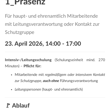
1_Präsenz
a
t
i
Für haupt- und ehrenamtlich Mitarbeitende
o
mit Leitungsverantwortung oder Kontakt zur
n
Schutzgruppe
23. April 2026, 14:00
-
17:00
Intensiv-/Leitungsschulung
(Schulungseinheit mind. 270
Minuten) –
Pflicht für:
Mitarbeitende mit
regelmäßigem oder intensivem Kontakt
zur Schutzgruppe
,
auch ohne
Führungsverantwortung
Leitungspersonen
(haupt- und ehrenamtlich)
🚩 Ablauf