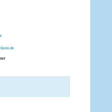
e
-bonn.de
ner