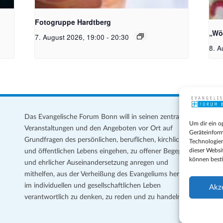
Kamera_Pixabay Free_PublicDomainArchive
Bil
Mei
Fotogruppe Hardtberg
„Wö
7. August 2026, 19:00
-
20:30
8. A
Das Evangelische Forum Bonn will in seinen zentralen
Im
Um dir ein o
Veranstaltungen und den Angeboten vor Ort auf
Da
Geräteinform
Grundfragen des persönlichen, beruflichen, kirchlichen
Te
Technologien
dieser Websi
und öffentlichen Lebens eingehen, zu offener Begegnung
können best
und ehrlicher Auseinandersetzung anregen und
Coo
mithelfen, aus der Verheißung des Evangeliums heraus
Ge
im individuellen und gesellschaftlichen Leben
Akz
verantwortlich zu denken, zu reden und zu handeln.