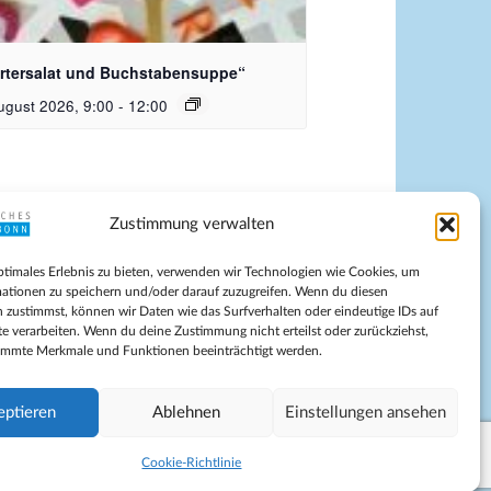
dquelle_ Pixabay Free_Christoph
nersmann
rtersalat und Buchstabensuppe“
ugust 2026, 9:00
-
12:00
Zustimmung verwalten
pressum
ptimales Erlebnis zu bieten, verwenden wir Technologien wie Cookies, um
tenschutz
ationen zu speichern und/oder darauf zuzugreifen. Wenn du diesen
ilnahmebedingungen
 zustimmst, können wir Daten wie das Surfverhalten oder eindeutige IDs auf
te verarbeiten. Wenn du deine Zustimmung nicht erteilst oder zurückziehst,
Evangelische Kirche in Bonn
immte Merkmale und Funktionen beeinträchtigt werden.
kie-Richtlinie (EU)
schäftsbedingungen
eptieren
Ablehnen
Einstellungen ansehen
Cookie-Richtlinie