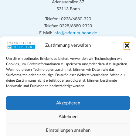
Adenauerallee 37
53113 Bonn
Telefon: 0228/6880-320
Telefax: 0228/6880-9320
E-Mail:
info@evforum-bonn.de
Zustimmung verwalten
Das Evangelische Forum Bonn will in seinen zentralen
Veranstaltungen und den Angeboten vor Ort auf Grundfragen des
Um dir ein optimales Erlebnis zu bieten, verwenden wir Technologien wie
persönlichen, beruflichen, kirchlichen und öffentlichen Lebens
Cookies, um Geräteinformationen zu speichern und/oder darauf zuzugreifen.
eingehen, zu offener Begegnung und ehrlicher Auseinandersetzung
Wenn du diesen Technologien zustimmst, können wir Daten wie das
anregen und mithelfen, aus der Verheißung des Evangeliums heraus
Surfverhalten oder eindeutige IDs auf dieser Website verarbeiten. Wenn du
deine Zustimmung nicht erteilst oder zurückziehst, können bestimmte
im individuellen und gesellschaftlichen Leben verantwortlich zu
Merkmale und Funktionen beeinträchtigt werden.
denken, zu reden und zu handeln.
Impressum
Akzeptieren
Datenschutz
Teilnahmebedingungen
Ablehnen
Evangelische Kirche in Bonn
Cookie-Richtlinie (EU)
Einstellungen ansehen