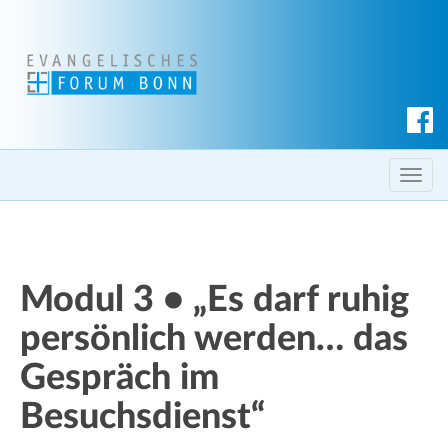
S
u
c
T
h
o
e
g
n
g
l
Modul 3 • „Es darf ruhig
e
persönlich werden… das
n
a
Gespräch im
v
i
Besuchsdienst“
g