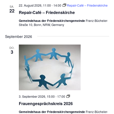
22. August 2026, 11:00
-
14:00
Repair-Café – Friedenskirche
SA.
22
Repair-Café – Friedenskirche
Gemeindehaus der Friedenskirchengemeinde
Franz-Bücheler-
Straße 10, Bonn, NRW, Germany
September 2026
DO.
3
F
3. September 2026, 15:00
-
17:00
r
Frauengesprächskreis 2026
a
u
Gemeindehaus der Friedenskirchengemeinde
Franz-Bücheler-
e