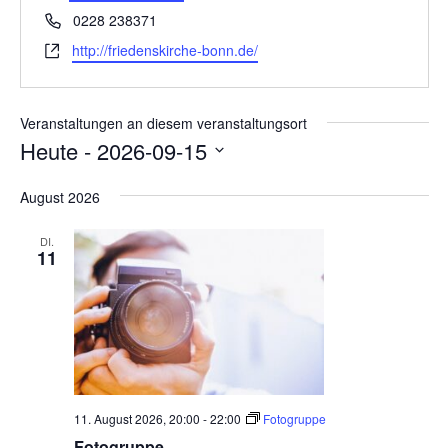
a
e
T
0228 238371
s
t
e
W
http://friedenskirche-bonn.de/
s
i
l
e
e
o
e
b
f
n
s
Veranstaltungen an diesem veranstaltungsort
o
e
Heute
 - 
2026-09-15
n
i
D
t
August 2026
e
a
t
DI.
11
u
m
w
ä
h
l
e
11. August 2026, 20:00
-
22:00
Fotogruppe
n
Fotogruppe