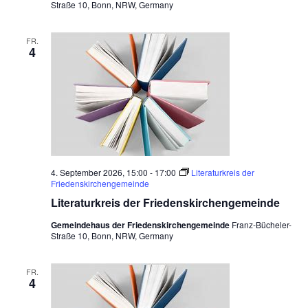
Straße 10, Bonn, NRW, Germany
n
g
e
s
FR.
4
p
r
ä
c
h
s
k
r
e
i
s
2
4. September 2026, 15:00
-
17:00
Literaturkreis der
0
Friedenskirchengemeinde
2
Literaturkreis der Friedenskirchengemeinde
6
Gemeindehaus der Friedenskirchengemeinde
Franz-Bücheler-
Straße 10, Bonn, NRW, Germany
FR.
4