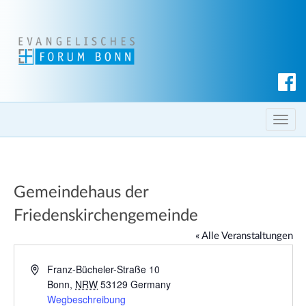
S
u
c
T
h
o
e
g
n
g
Gemeindehaus der
l
e
Friedenskirchengemeinde
n
« Alle Veranstaltungen
a
v
A
Franz-Bücheler-Straße 10
i
d
Bonn
,
NRW
53129
Germany
g
r
Wegbeschreibung