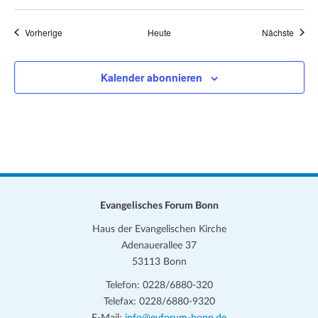
Veranstaltungen
Veran
Vorherige
Heute
Nächste
Kalender abonnieren
Evangelisches Forum Bonn
Haus der Evangelischen Kirche
Adenauerallee 37
53113 Bonn
Telefon: 0228/6880-320
Telefax: 0228/6880-9320
E-Mail:
info@evforum-bonn.de