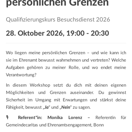
persönlichen Grenzen
a
t
i
Qualifizierungskurs Besuchsdienst 2026
o
n
28. Oktober 2026, 19:00
-
20:30
Wo liegen meine persönlichen Grenzen – und wie kann ich
sie im Ehrenamt bewusst wahrnehmen und vertreten? Welche
Aufgaben gehören zu meiner Rolle, und wo endet meine
Verantwortung?
In diesem Workshop setzt du dich mit deinen eigenen
Möglichkeiten und Grenzen auseinander. Du gewinnst
Sicherheit im Umgang mit Erwartungen und stärkst deine
Fähigkeit, bewusst „
Ja
“ und „
Nein
“ zu sagen.
🎙️
Referent*in: Monika Lorenz –
Referentin für
Gemeindecaritas und Ehrenamtsengagement, Bonn