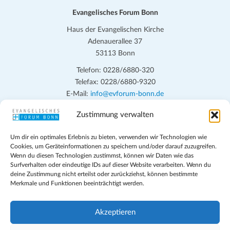
Evangelisches Forum Bonn
Haus der Evangelischen Kirche
Adenauerallee 37
53113 Bonn
Telefon: 0228/6880-320
Telefax: 0228/6880-9320
E-Mail:
info@evforum-bonn.de
Zustimmung verwalten
Das Evangelische Forum Bonn will in seinen zentralen
Veranstaltungen und den Angeboten vor Ort auf Grundfragen des
Um dir ein optimales Erlebnis zu bieten, verwenden wir Technologien wie
persönlichen, beruflichen, kirchlichen und öffentlichen Lebens
Cookies, um Geräteinformationen zu speichern und/oder darauf zuzugreifen.
eingehen, zu offener Begegnung und ehrlicher Auseinandersetzung
Wenn du diesen Technologien zustimmst, können wir Daten wie das
anregen und mithelfen, aus der Verheißung des Evangeliums heraus
Surfverhalten oder eindeutige IDs auf dieser Website verarbeiten. Wenn du
deine Zustimmung nicht erteilst oder zurückziehst, können bestimmte
im individuellen und gesellschaftlichen Leben verantwortlich zu
Merkmale und Funktionen beeinträchtigt werden.
denken, zu reden und zu handeln.
Impressum
Akzeptieren
Datenschutz