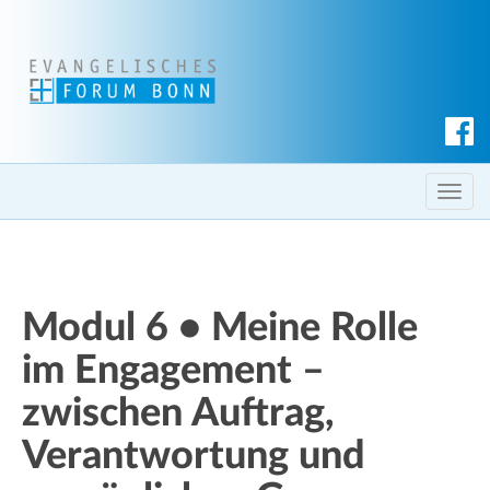
S
u
c
T
h
o
e
g
n
g
l
Modul 6 • Meine Rolle
e
im Engagement –
n
a
zwischen Auftrag,
v
i
Verantwortung und
g