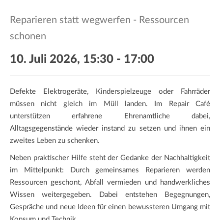
a
t
Reparieren statt wegwerfen - Ressourcen
i
schonen
o
n
10. Juli 2026, 15:30
-
17:00
Defekte Elektrogeräte, Kinderspielzeuge oder Fahrräder
müssen nicht gleich im Müll landen. Im Repair Café
unterstützen erfahrene Ehrenamtliche dabei,
Alltagsgegenstände wieder instand zu setzen und ihnen ein
zweites Leben zu schenken.
Neben praktischer Hilfe steht der Gedanke der Nachhaltigkeit
im Mittelpunkt: Durch gemeinsames Reparieren werden
Ressourcen geschont, Abfall vermieden und handwerkliches
Wissen weitergegeben. Dabei entstehen Begegnungen,
Gespräche und neue Ideen für einen bewussteren Umgang mit
Konsum und Technik.