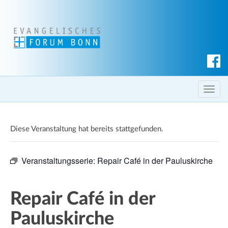
S
u
c
T
h
o
e
g
n
Diese Veranstaltung hat bereits stattgefunden.
g
l
e
Veranstaltungsserie:
Repair Café in der Pauluskirche
n
a
v
Repair Café in der
i
Pauluskirche
g