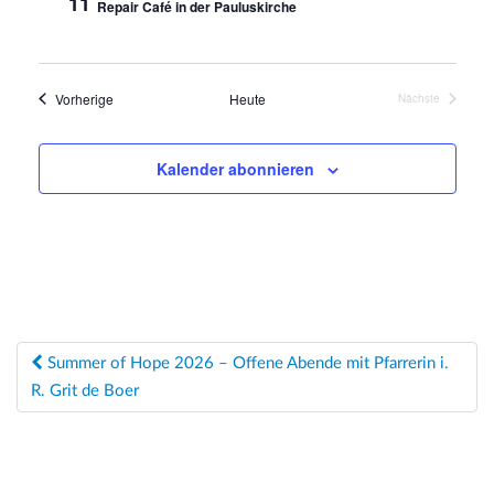
11
t
S
Repair Café in der Pauluskirche
e
u
n
c
-
Veranstaltungen
Vorherige
Heute
Nächste
Veranstaltung
h
N
a
e
Kalender abonnieren
v
u
i
n
g
d
a
t
A
i
n
o
Beitragsnavigation
Summer of Hope 2026 – Offene Abende mit Pfarrerin i.
s
n
R. Grit de Boer
i
c
h