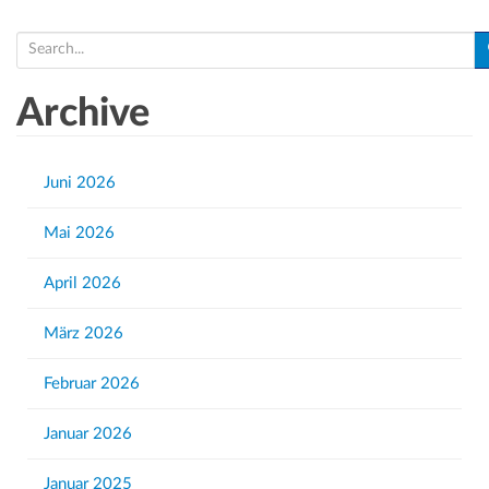
t
S
e
e
n
a
Archive
r
,
c
N
h
Juni 2026
a
f
Mai 2026
o
v
r
i
April 2026
:
g
März 2026
a
t
Februar 2026
i
Januar 2026
o
Januar 2025