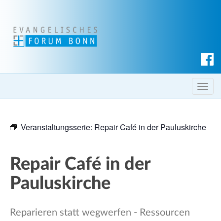
S
u
c
T
h
o
e
g
n
Veranstaltungsserie:
Repair Café in der Pauluskirche
g
l
e
Repair Café in der
n
a
Pauluskirche
v
i
Reparieren statt wegwerfen - Ressourcen
g