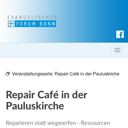
S
u
c
T
h
o
e
g
n
Veranstaltungsserie:
Repair Café in der Pauluskirche
g
l
e
Repair Café in der
n
a
Pauluskirche
v
i
Reparieren statt wegwerfen - Ressourcen
g