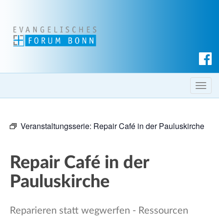
S
u
c
T
h
o
e
g
n
Veranstaltungsserie:
Repair Café in der Pauluskirche
g
l
e
Repair Café in der
n
a
Pauluskirche
v
i
Reparieren statt wegwerfen - Ressourcen
g