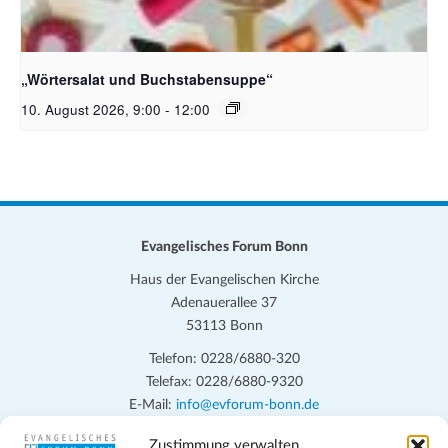
Bildquelle_ Pixabay Free_Christoph Meinersmann
„Wörtersalat und Buchstabensuppe“
10. August 2026, 9:00
-
12:00
Evangelisches Forum Bonn
Haus der Evangelischen Kirche
Adenauerallee 37
53113 Bonn
Telefon: 0228/6880-320
Telefax: 0228/6880-9320
E-Mail:
info@evforum-bonn.de
Zustimmung verwalten