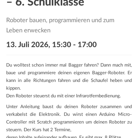
– 6. Schulklasse
a
t
i
Roboter bauen, programmieren und zum
o
Leben erwecken
n
13. Juli 2026, 15:30
-
17:00
Du wolltest schon immer mal Bagger fahren? Dann mach mit,
baue und programmiere deinen eigenen Bagger-Roboter. Er
kann in alle Richtungen fahren und die Schaufel heben und
kippen.
Den Roboter steuerst du mit einer Infrarotfernbedienung.
Unter Anleitung baust du deinen Roboter zusammen und
verkabelst die Elektronik. Du wirst einen Arduino Micro-
Controller mit Scratch programmieren um deinen Roboter zu
steuern. Der Kurs hat 2 Termine,
deren Inhalte aufeinander aufbauen. Es gibt max. 8 Plätze.