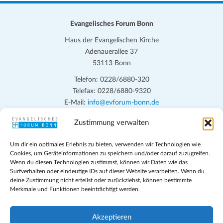
Evangelisches Forum Bonn
Haus der Evangelischen Kirche
Adenauerallee 37
53113 Bonn
Telefon: 0228/6880-320
Telefax: 0228/6880-9320
E-Mail:
info@evforum-bonn.de
Zustimmung verwalten
Das Evangelische Forum Bonn will in seinen zentralen
Veranstaltungen und den Angeboten vor Ort auf Grundfragen des
Um dir ein optimales Erlebnis zu bieten, verwenden wir Technologien wie
persönlichen, beruflichen, kirchlichen und öffentlichen Lebens
Cookies, um Geräteinformationen zu speichern und/oder darauf zuzugreifen.
eingehen, zu offener Begegnung und ehrlicher Auseinandersetzung
Wenn du diesen Technologien zustimmst, können wir Daten wie das
anregen und mithelfen, aus der Verheißung des Evangeliums heraus
Surfverhalten oder eindeutige IDs auf dieser Website verarbeiten. Wenn du
deine Zustimmung nicht erteilst oder zurückziehst, können bestimmte
im individuellen und gesellschaftlichen Leben verantwortlich zu
Merkmale und Funktionen beeinträchtigt werden.
denken, zu reden und zu handeln.
Impressum
Akzeptieren