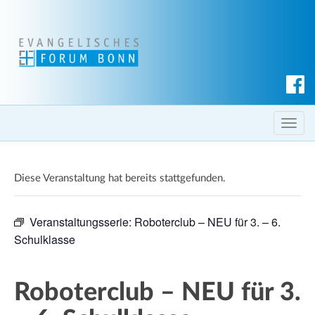
S
u
c
T
h
o
e
g
n
Diese Veranstaltung hat bereits stattgefunden.
g
l
e
Veranstaltungsserie:
Roboterclub – NEU für 3. – 6.
n
Schulklasse
a
v
i
Roboterclub – NEU für 3.
g