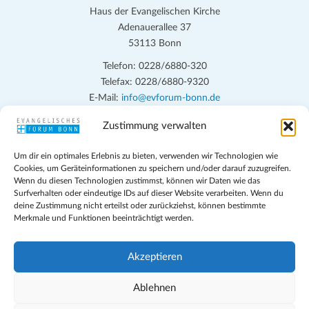
Haus der Evangelischen Kirche
Adenauerallee 37
53113 Bonn
Telefon: 0228/6880-320
Telefax: 0228/6880-9320
E-Mail:
info@evforum-bonn.de
Zustimmung verwalten
Das Evangelische Forum Bonn will in seinen zentralen
Veranstaltungen und den Angeboten vor Ort auf Grundfragen des
Um dir ein optimales Erlebnis zu bieten, verwenden wir Technologien wie
persönlichen, beruflichen, kirchlichen und öffentlichen Lebens
Cookies, um Geräteinformationen zu speichern und/oder darauf zuzugreifen.
eingehen, zu offener Begegnung und ehrlicher Auseinandersetzung
Wenn du diesen Technologien zustimmst, können wir Daten wie das
anregen und mithelfen, aus der Verheißung des Evangeliums heraus
Surfverhalten oder eindeutige IDs auf dieser Website verarbeiten. Wenn du
deine Zustimmung nicht erteilst oder zurückziehst, können bestimmte
im individuellen und gesellschaftlichen Leben verantwortlich zu
Merkmale und Funktionen beeinträchtigt werden.
denken, zu reden und zu handeln.
Impressum
Akzeptieren
Datenschutz
Teilnahmebedingungen
Ablehnen
Evangelische Kirche in Bonn