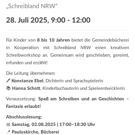
a
„Schreibland NRW“
t
i
28. Juli 2025, 9:00
-
12:00
o
n
Für Kinder von
8 bis 10 Jahren
bietet die Gemeindebücherei
in Kooperation mit
Schreibland NRW
einen kreativen
Schreibworkshop an. Gemeinsam wird geschrieben, gereimt,
erfunden und erzählt!
Die Leitung übernehmen:
🖊️
Konstanze Ebel
, Dichterin und Sprachspielerin
📚
Hanna Schott
, Kinderbuchautorin und Spieleentwicklerin
Voraussetzung:
Spaß am Schreiben und an Geschichten –
Fantasie erlaubt!
Abschlusslesung:
📅
Samstag, 02.08.2025 | 17:00–18:30 Uhr
📍
Pauluskirche, Bücherei