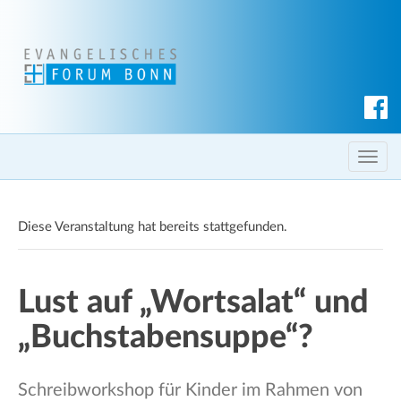
S
u
c
T
h
o
e
g
n
Diese Veranstaltung hat bereits stattgefunden.
g
l
e
Lust auf „Wortsalat“ und
n
a
„Buchstabensuppe“?
v
i
g
Schreibworkshop für Kinder im Rahmen von