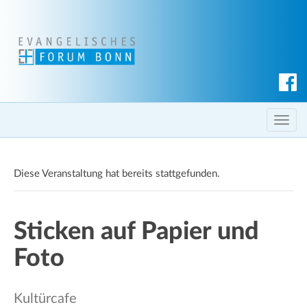
S
u
c
T
h
o
e
g
n
Diese Veranstaltung hat bereits stattgefunden.
g
l
e
Sticken auf Papier und
n
a
Foto
v
i
g
Kultürcafe