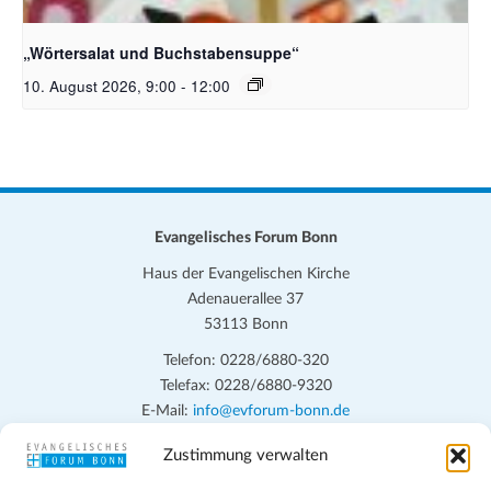
Bildquelle_ Pixabay Free_Christoph Meinersmann
„Wörtersalat und Buchstabensuppe“
10. August 2026, 9:00
-
12:00
Evangelisches Forum Bonn
Haus der Evangelischen Kirche
Adenauerallee 37
53113 Bonn
Telefon: 0228/6880-320
Telefax: 0228/6880-9320
E-Mail:
info@evforum-bonn.de
Zustimmung verwalten
Das Evangelische Forum Bonn will in seinen zentralen
Veranstaltungen und den Angeboten vor Ort auf Grundfragen des