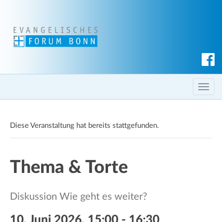
S
u
c
T
h
o
e
g
n
Diese Veranstaltung hat bereits stattgefunden.
g
l
e
Thema & Torte
n
a
v
Diskussion Wie geht es weiter?
i
g
10. Juni 2026, 15:00
-
16:30