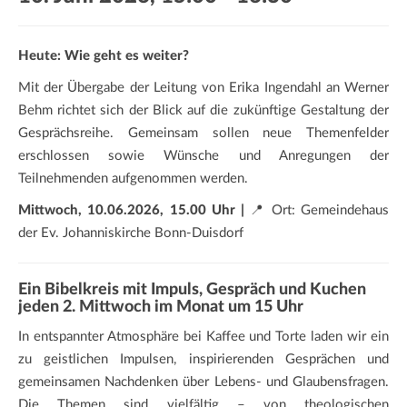
a
t
i
Heute: Wie geht es weiter?
o
Mit der Übergabe der Leitung von Erika Ingendahl an Werner
n
Behm richtet sich der Blick auf die zukünftige Gestaltung der
Gesprächsreihe. Gemeinsam sollen neue Themenfelder
erschlossen sowie Wünsche und Anregungen der
Teilnehmenden aufgenommen werden.
Mittwoch, 10.06.2026, 15.00 Uhr |
📍 Ort: Gemeindehaus
der Ev. Johanniskirche Bonn-Duisdorf
Ein Bibelkreis mit Impuls, Gespräch und Kuchen
jeden 2. Mittwoch im Monat um 15 Uhr
In entspannter Atmosphäre bei Kaffee und Torte laden wir ein
zu geistlichen Impulsen, inspirierenden Gesprächen und
gemeinsamen Nachdenken über Lebens- und Glaubensfragen.
Die Themen sind vielfältig – von theologischen