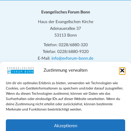
Evangelisches Forum Bonn
Haus der Evangelischen Kirche
Adenauerallee 37
53113 Bonn
Telefon: 0228/6880-320
Telefax: 0228/6880-9320
E-Mail:
info@evforum-bonn.de
Zustimmung verwalten
Das Evangelische Forum Bonn will in seinen zentralen
Veranstaltungen und den Angeboten vor Ort auf Grundfragen des
Um dir ein optimales Erlebnis zu bieten, verwenden wir Technologien wie
persönlichen, beruflichen, kirchlichen und öffentlichen Lebens
Cookies, um Geräteinformationen zu speichern und/oder darauf zuzugreifen.
eingehen, zu offener Begegnung und ehrlicher Auseinandersetzung
Wenn du diesen Technologien zustimmst, können wir Daten wie das
anregen und mithelfen, aus der Verheißung des Evangeliums heraus
Surfverhalten oder eindeutige IDs auf dieser Website verarbeiten. Wenn du
deine Zustimmung nicht erteilst oder zurückziehst, können bestimmte
im individuellen und gesellschaftlichen Leben verantwortlich zu
Merkmale und Funktionen beeinträchtigt werden.
denken, zu reden und zu handeln.
Impressum
Akzeptieren