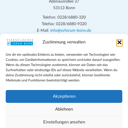
Adenauerallee 37
53113 Bonn
Telefon: 0228/6880-320
Telefax: 0228/6880-9320
E-Mail:
info@evforum-bonn.de
Zustimmung verwalten
Das Evangelische Forum Bonn will in seinen zentralen
Veranstaltungen und den Angeboten vor Ort auf Grundfragen des
Um dir ein optimales Erlebnis zu bieten, verwenden wir Technologien wie
persönlichen, beruflichen, kirchlichen und öffentlichen Lebens
Cookies, um Geräteinformationen zu speichern und/oder darauf zuzugreifen.
eingehen, zu offener Begegnung und ehrlicher Auseinandersetzung
Wenn du diesen Technologien zustimmst, können wir Daten wie das
anregen und mithelfen, aus der Verheißung des Evangeliums heraus
Surfverhalten oder eindeutige IDs auf dieser Website verarbeiten. Wenn du
deine Zustimmung nicht erteilst oder zurückziehst, können bestimmte
im individuellen und gesellschaftlichen Leben verantwortlich zu
Merkmale und Funktionen beeinträchtigt werden.
denken, zu reden und zu handeln.
Impressum
Akzeptieren
Datenschutz
Teilnahmebedingungen
Ablehnen
Evangelische Kirche in Bonn
Cookie-Richtlinie (EU)
Einstellungen ansehen