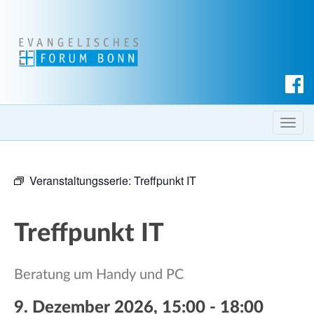
S
u
c
T
h
o
e
g
n
Veranstaltungsserie:
Treffpunkt IT
g
l
e
Treffpunkt IT
n
a
v
Beratung um Handy und PC
i
g
9. Dezember 2026, 15:00
-
18:00