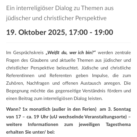
a
Ein interreligiöser Dialog zu Themen aus
t
i
jüdischer und christlicher Perspektive
o
19. Oktober 2025, 17:00
-
19:00
n
Im Gesprächskreis
„Weißt du, wer ich bin?“
werden zentrale
Fragen des Glaubens und aktuelle Themen aus jüdischer und
christlicher Perspektive beleuchtet. Jüdische und christliche
Referentinnen und Referenten geben Impulse, die zum
Zuhören, Nachfragen und offenen Austausch anregen. Die
Begegnung möchte das gegenseitige Verständnis fördern und
einen Beitrag zum interreligiösen Dialog leisten.
Wann? 1x monatlich (außer in den Ferien) am 3. Sonntag
von 17 – ca. 19 Uhr (uU wechselnde Veranstaltungsorte) –
weitere Informationen zum jeweiligen Tagesthema
erhalten Sie unter/ bei: