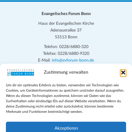
Evangelisches Forum Bonn
Haus der Evangelischen Kirche
Adenauerallee 37
53113 Bonn
Telefon: 0228/6880-320
Telefax: 0228/6880-9320
E-Mail:
info@evforum-bonn.de
Zustimmung verwalten
Das Evangelische Forum Bonn will in seinen zentralen
Veranstaltungen und den Angeboten vor Ort auf Grundfragen des
Um dir ein optimales Erlebnis zu bieten, verwenden wir Technologien wie
persönlichen, beruflichen, kirchlichen und öffentlichen Lebens
Cookies, um Geräteinformationen zu speichern und/oder darauf zuzugreifen.
eingehen, zu offener Begegnung und ehrlicher Auseinandersetzung
Wenn du diesen Technologien zustimmst, können wir Daten wie das
anregen und mithelfen, aus der Verheißung des Evangeliums heraus
Surfverhalten oder eindeutige IDs auf dieser Website verarbeiten. Wenn du
deine Zustimmung nicht erteilst oder zurückziehst, können bestimmte
im individuellen und gesellschaftlichen Leben verantwortlich zu
Merkmale und Funktionen beeinträchtigt werden.
denken, zu reden und zu handeln.
Impressum
Akzeptieren