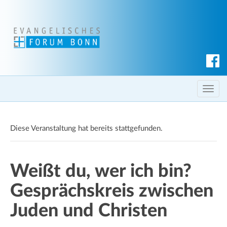
S
u
c
T
h
o
e
g
n
Diese Veranstaltung hat bereits stattgefunden.
g
l
e
Weißt du, wer ich bin?
n
a
Gesprächskreis zwischen
v
i
Juden und Christen
g