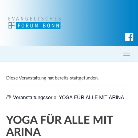
S
u
c
T
h
o
e
g
n
Diese Veranstaltung hat bereits stattgefunden.
g
l
e
Veranstaltungsserie:
YOGA FÜR ALLE MIT ARINA
n
a
v
YOGA FÜR ALLE MIT
i
ARINA
g