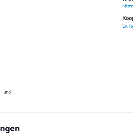
Webs
https
Koop
Ev. F
n und
ungen