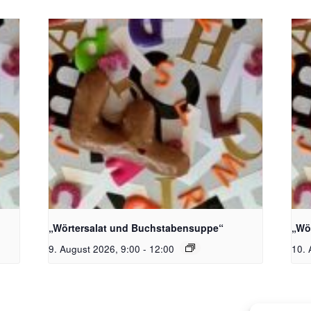
toph
Bildquelle_ Pixabay Free_Christoph
Bil
Meinersmann
Mei
„Wörtersalat und Buchstabensuppe“
„Wö
9. August 2026, 9:00
-
12:00
10. 