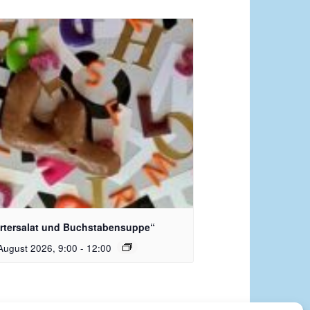
dquelle_ Pixabay Free_Christoph
nersmann
rtersalat und Buchstabensuppe“
August 2026, 9:00
-
12:00