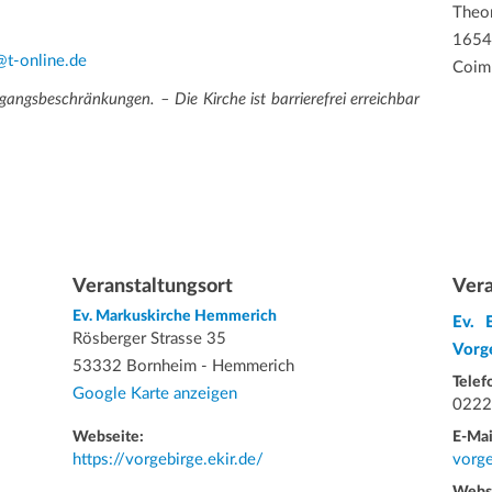
Theor
1654
@t-online.de
Coim
gangsbeschränkungen. – Die Kirche ist barrierefrei erreichbar
Veranstaltungsort
Vera
Ev. Markuskirche Hemmerich
Ev. 
Rösberger Strasse 35
Vorge
53332 Bornheim - Hemmerich
Telef
Google Karte anzeigen
0222
Webseite:
E-Mai
https://vorgebirge.ekir.de/
vorge