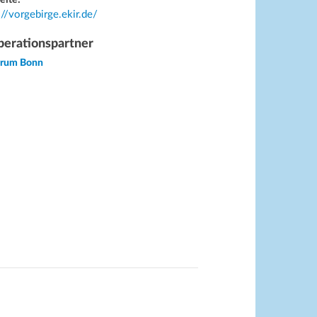
eite:
://vorgebirge.ekir.de/
erationspartner
orum Bonn