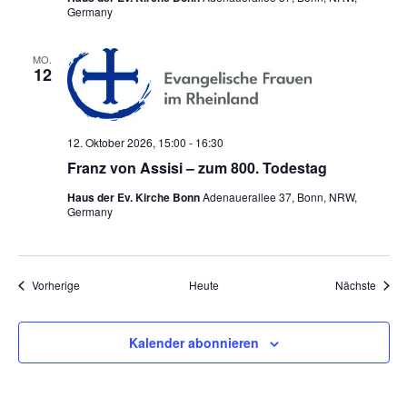
Germany
MO.
12
12. Oktober 2026, 15:00
-
16:30
Franz von Assisi – zum 800. Todestag
Haus der Ev. Kirche Bonn
Adenauerallee 37, Bonn, NRW,
Germany
Veranstaltungen
Veran
Vorherige
Heute
Nächste
Kalender abonnieren