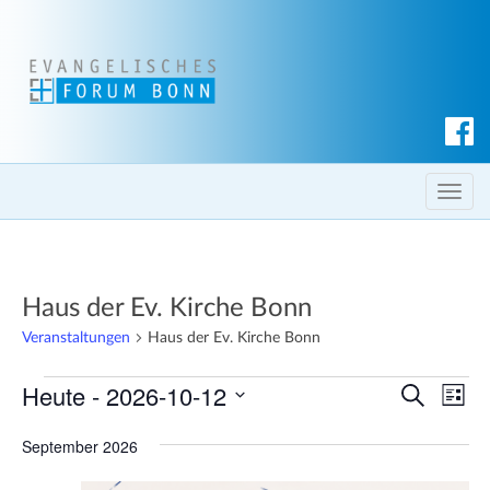
S
u
c
T
h
o
e
g
n
g
Haus der Ev. Kirche Bonn
l
e
Veranstaltungen
Haus der Ev. Kirche Bonn
n
Veranstaltungen
Heute
 - 
2026-10-12
V
a
V
S
L
u
v
e
e
i
D
c
i
September 2026
s
r
a
h
r
t
g
a
e
t
e