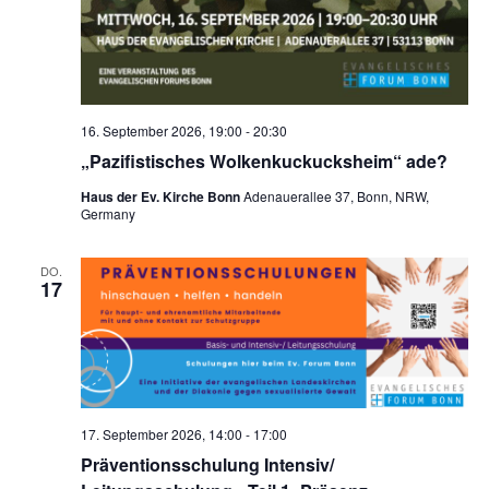
e
n
,
N
16. September 2026, 19:00
-
20:30
a
„Pazifistisches Wolkenkuckucksheim“ ade?
v
Haus der Ev. Kirche Bonn
Adenauerallee 37, Bonn, NRW,
Germany
i
g
DO.
17
a
t
i
o
n
17. September 2026, 14:00
-
17:00
Präventionsschulung Intensiv/