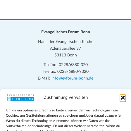
Evangelisches Forum Bonn
Haus der Evangelischen Kirche
Adenauerallee 37
53113 Bonn
Telefon: 0228/6880-320
Telefax: 0228/6880-9320
E-Mail:
info@evforum-bonn.de
Das Evangelische Forum Bonn will in seinen zentralen
Zustimmung verwalten
Veranstaltungen und den Angeboten vor Ort auf Grundfragen des
persönlichen, beruflichen, kirchlichen und öffentlichen Lebens
Um dir ein optimales Erlebnis zu bieten, verwenden wir Technologien wie
eingehen, zu offener Begegnung und ehrlicher Auseinandersetzung
Cookies, um Geräteinformationen zu speichern und/oder darauf zuzugreifen.
anregen und mithelfen, aus der Verheißung des Evangeliums heraus
Wenn du diesen Technologien zustimmst, können wir Daten wie das
im individuellen und gesellschaftlichen Leben verantwortlich zu
Surfverhalten oder eindeutige IDs auf dieser Website verarbeiten. Wenn du