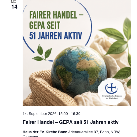
MO.
a
a
n
14
u
t
s
n
m
i
t
w
s
o
a
ä
t
n
l
h
a
t
l
e
u
l
n
n
t
.
g
u
A
n
n
s
g
i
e
c
n
14. September 2026, 15:00
-
16:30
h
Fairer Handel – GEPA seit 51 Jahren aktiv
t
S
e
Haus der Ev. Kirche Bonn
Adenauerallee 37, Bonn, NRW,
u
Germany