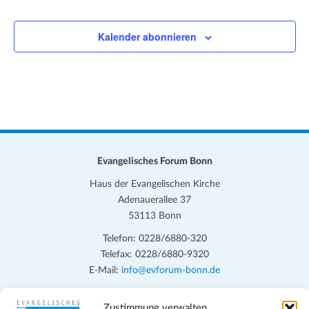
Veranstalt
Kalender abonnieren
Evangelisches Forum Bonn
Haus der Evangelischen Kirche
Adenauerallee 37
53113 Bonn
Telefon: 0228/6880-320
Telefax: 0228/6880-9320
E-Mail:
info@evforum-bonn.de
Das Evangelische Forum Bonn will in seinen zentralen
Zustimmung verwalten