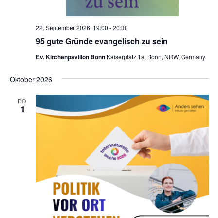
e
n
22. September 2026, 19:00
-
20:30
,
95 gute Gründe evangelisch zu sein
N
Ev. Kirchenpavillon Bonn
Kaiserplatz 1a, Bonn, NRW, Germany
a
Oktober 2026
v
i
DO.
1
g
a
t
i
o
n