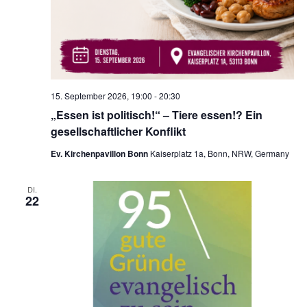
n
c
-
h
N
a
e
v
u
i
15. September 2026, 19:00
-
20:30
n
g
„Essen ist politisch!“ – Tiere essen!? Ein
d
a
gesellschaftlicher Konflikt
t
A
Ev. Kirchenpavillon Bonn
Kaiserplatz 1a, Bonn, NRW, Germany
i
n
o
DI.
s
22
n
i
c
h
t