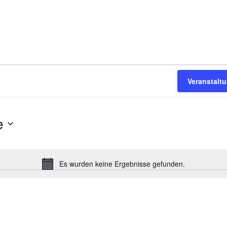
Veranstalt
e
Es wurden keine Ergebnisse gefunden.
H
i
n
w
e
i