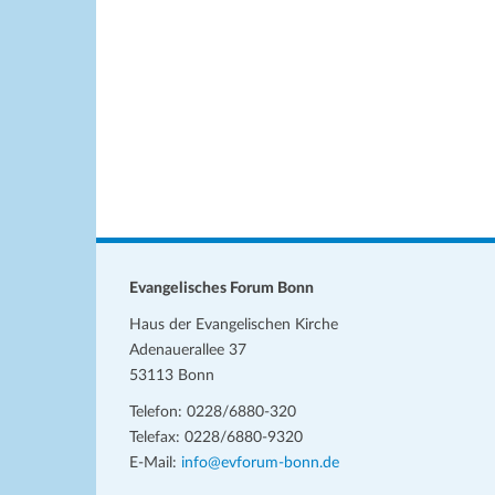
h
e
u
l
l
n
e
w
n
o
g
.
r
e
t
n
e
i
S
n
u
g
c
e
Evangelisches Forum Bonn
b
h
Haus der Evangelischen Kirche
e
e
Adenauerallee 37
n
53113 Bonn
u
.
Telefon: 0228/6880-320
S
n
Telefax: 0228/6880-9320
u
d
E-Mail:
info@evforum-bonn.de
c