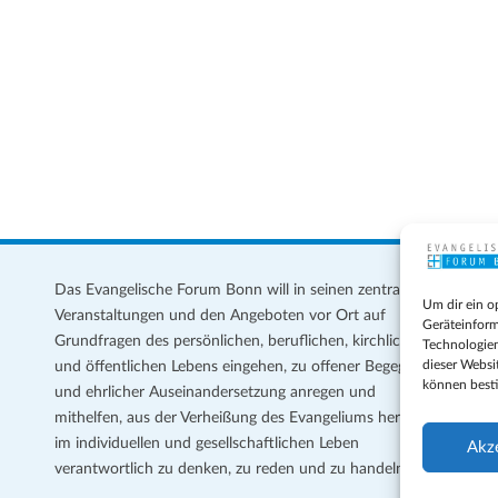
s
Das Evangelische Forum Bonn will in seinen zentralen
Im
Um dir ein o
Veranstaltungen und den Angeboten vor Ort auf
Da
Geräteinform
Grundfragen des persönlichen, beruflichen, kirchlichen
Te
Technologien
dieser Websi
und öffentlichen Lebens eingehen, zu offener Begegnung
können best
und ehrlicher Auseinandersetzung anregen und
Coo
mithelfen, aus der Verheißung des Evangeliums heraus
Ge
im individuellen und gesellschaftlichen Leben
Akz
verantwortlich zu denken, zu reden und zu handeln.