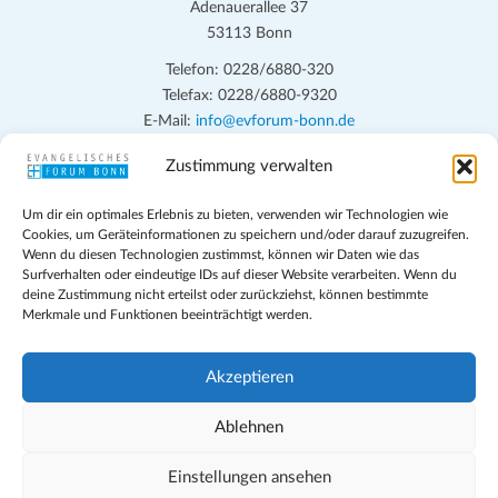
n
h
Adenauerallee 37
t
S
53113 Bonn
e
u
Telefon: 0228/6880-320
n
Telefax: 0228/6880-9320
c
-
E-Mail:
info@evforum-bonn.de
h
N
Zustimmung verwalten
Das Evangelische Forum Bonn will in seinen zentralen
a
e
Veranstaltungen und den Angeboten vor Ort auf Grundfragen des
v
u
Um dir ein optimales Erlebnis zu bieten, verwenden wir Technologien wie
persönlichen, beruflichen, kirchlichen und öffentlichen Lebens
i
Cookies, um Geräteinformationen zu speichern und/oder darauf zuzugreifen.
eingehen, zu offener Begegnung und ehrlicher Auseinandersetzung
n
Wenn du diesen Technologien zustimmst, können wir Daten wie das
g
anregen und mithelfen, aus der Verheißung des Evangeliums heraus
Surfverhalten oder eindeutige IDs auf dieser Website verarbeiten. Wenn du
d
a
deine Zustimmung nicht erteilst oder zurückziehst, können bestimmte
im individuellen und gesellschaftlichen Leben verantwortlich zu
Merkmale und Funktionen beeinträchtigt werden.
t
denken, zu reden und zu handeln.
A
i
n
Impressum
o
Akzeptieren
s
Datenschutz
n
Teilnahmebedingungen
Ablehnen
i
Evangelische Kirche in Bonn
c
Cookie-Richtlinie (EU)
Einstellungen ansehen