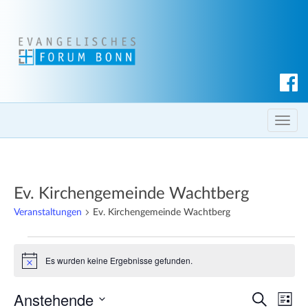
S
u
c
T
h
o
e
g
n
g
Ev. Kirchengemeinde Wachtberg
l
e
Veranstaltungen
Ev. Kirchengemeinde Wachtberg
n
Veranstaltungen
a
Es wurden keine Ergebnisse gefunden.
v
H
i
i
n
Anstehende
V
V
g
w
S
L