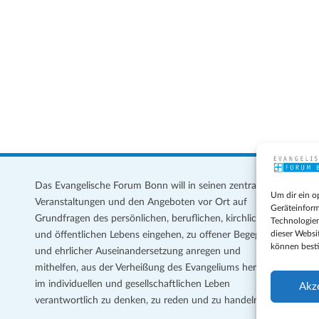
s
Das Evangelische Forum Bonn will in seinen zentralen
Im
Um dir ein o
Veranstaltungen und den Angeboten vor Ort auf
Da
Geräteinform
Grundfragen des persönlichen, beruflichen, kirchlichen
Te
Technologien
dieser Websi
und öffentlichen Lebens eingehen, zu offener Begegnung
können best
und ehrlicher Auseinandersetzung anregen und
Coo
mithelfen, aus der Verheißung des Evangeliums heraus
Ge
im individuellen und gesellschaftlichen Leben
Akz
verantwortlich zu denken, zu reden und zu handeln.