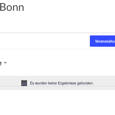
 Bonn
Veranstalt
e
Es wurden keine Ergebnisse gefunden.
H
i
n
w
e
i