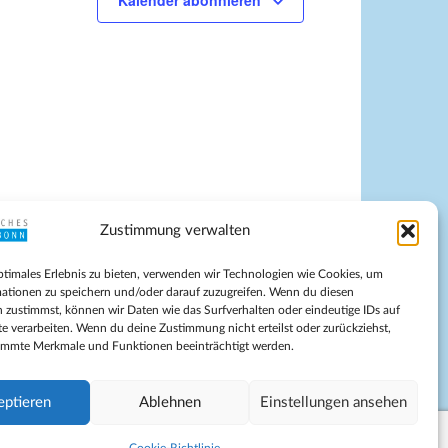
Kalender abonnieren
g
A
n
s
i
c
h
t
e
Zustimmung verwalten
n
-
pressum
ptimales Erlebnis zu bieten, verwenden wir Technologien wie Cookies, um
tenschutz
N
ationen zu speichern und/oder darauf zuzugreifen. Wenn du diesen
ilnahmebedingungen
 zustimmst, können wir Daten wie das Surfverhalten oder eindeutige IDs auf
a
te verarbeiten. Wenn du deine Zustimmung nicht erteilst oder zurückziehst,
Evangelische Kirche in Bonn
v
immte Merkmale und Funktionen beeinträchtigt werden.
kie-Richtlinie (EU)
i
schäftsbedingungen
g
eptieren
Ablehnen
Einstellungen ansehen
a
t