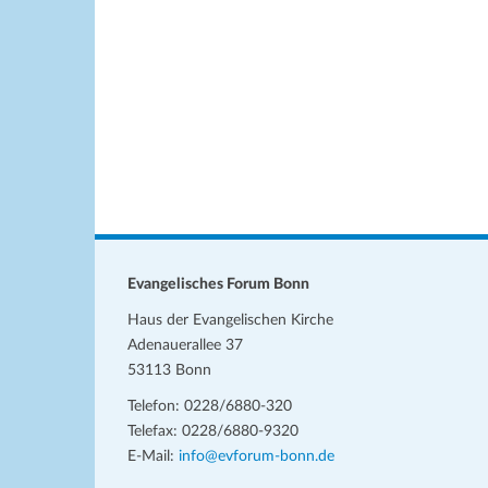
h
e
u
l
l
n
e
w
n
o
g
.
r
e
t
n
e
i
S
n
u
g
c
e
Evangelisches Forum Bonn
b
h
Haus der Evangelischen Kirche
e
e
Adenauerallee 37
n
53113 Bonn
u
.
Telefon: 0228/6880-320
S
n
Telefax: 0228/6880-9320
u
d
E-Mail:
info@evforum-bonn.de
c