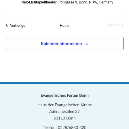
n
Rex-Lichtspieltheater
Frongasse 9, Bonn, NRW, Germany
c
-
h
N
a
Veranstaltungen
e
Vorherige
Heute
Nächste
Veranstalt
v
u
i
Kalender abonnieren
n
g
d
a
t
A
i
n
o
s
n
i
Evangelisches Forum Bonn
c
Haus der Evangelischen Kirche
h
Adenauerallee 37
53113 Bonn
t
Telefon: 0228/6880-320