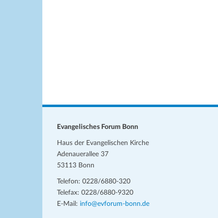
h
e
u
l
l
n
e
w
n
o
g
.
r
e
t
n
e
i
S
n
u
g
c
e
Evangelisches Forum Bonn
b
h
Haus der Evangelischen Kirche
e
e
Adenauerallee 37
n
53113 Bonn
u
.
Telefon: 0228/6880-320
S
n
Telefax: 0228/6880-9320
u
d
E-Mail:
info@evforum-bonn.de
c