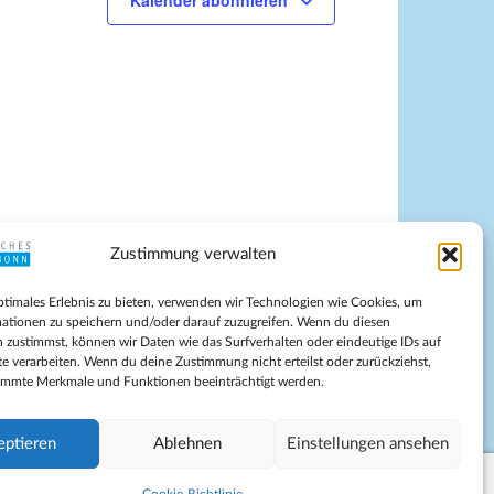
Kalender abonnieren
g
A
n
s
i
c
h
t
e
Zustimmung verwalten
n
-
pressum
ptimales Erlebnis zu bieten, verwenden wir Technologien wie Cookies, um
tenschutz
N
ationen zu speichern und/oder darauf zuzugreifen. Wenn du diesen
ilnahmebedingungen
 zustimmst, können wir Daten wie das Surfverhalten oder eindeutige IDs auf
a
te verarbeiten. Wenn du deine Zustimmung nicht erteilst oder zurückziehst,
Evangelische Kirche in Bonn
v
immte Merkmale und Funktionen beeinträchtigt werden.
kie-Richtlinie (EU)
i
schäftsbedingungen
g
eptieren
Ablehnen
Einstellungen ansehen
a
t