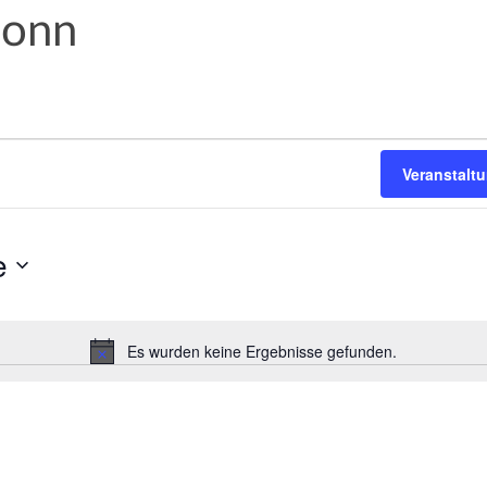
Bonn
Veranstalt
e
Es wurden keine Ergebnisse gefunden.
H
i
n
w
e
i