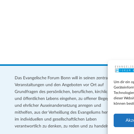
s
Das Evangelische Forum Bonn will in seinen zentralen
Im
Um dir ein o
Veranstaltungen und den Angeboten vor Ort auf
Da
Geräteinform
Grundfragen des persönlichen, beruflichen, kirchlichen
Te
Technologien
dieser Websi
und öffentlichen Lebens eingehen, zu offener Begegnung
können best
und ehrlicher Auseinandersetzung anregen und
Coo
mithelfen, aus der Verheißung des Evangeliums heraus
Ge
im individuellen und gesellschaftlichen Leben
Akz
verantwortlich zu denken, zu reden und zu handeln.