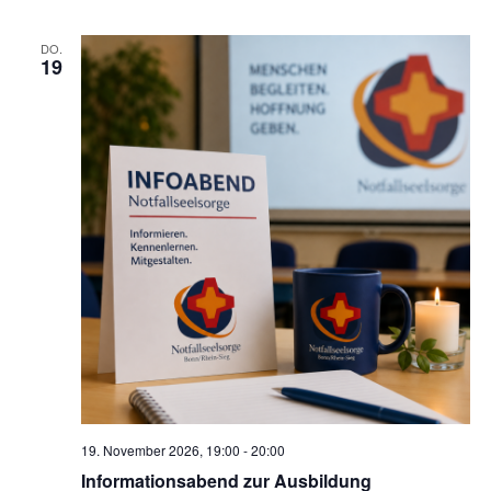
e
n
DO.
19
,
N
a
v
i
g
a
t
i
o
n
19. November 2026, 19:00
-
20:00
Informationsabend zur Ausbildung