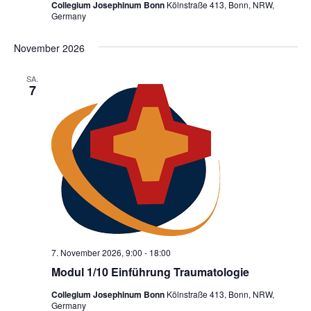
n
Collegium Josephinum Bonn
Kölnstraße 413, Bonn, NRW,
c
Germany
-
h
N
November 2026
a
e
v
SA.
u
7
i
n
g
d
a
t
A
i
n
o
s
n
i
c
7. November 2026, 9:00
-
18:00
h
Modul 1/10 Einführung Traumatologie
t
Collegium Josephinum Bonn
Kölnstraße 413, Bonn, NRW,
Germany