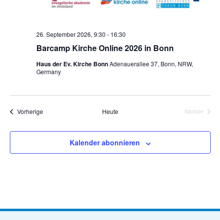
e
n
,
26. September 2026, 9:30
-
16:30
Barcamp Kirche Online 2026 in Bonn
N
Haus der Ev. Kirche Bonn
Adenauerallee 37, Bonn, NRW,
a
Germany
v
i
Veranstaltungen
Vorherige
Heute
Nächste
g
Veranstalt
a
Kalender abonnieren
t
i
o
n