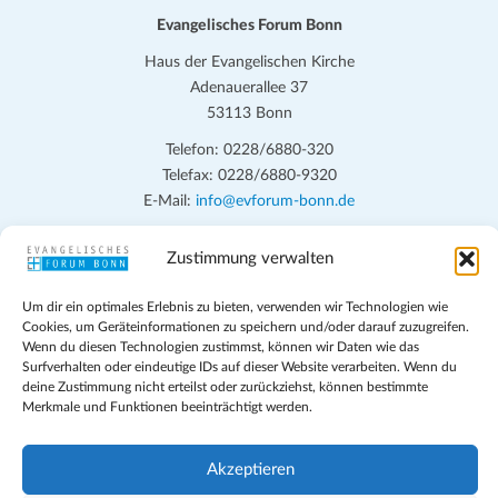
Evangelisches Forum Bonn
Haus der Evangelischen Kirche
Adenauerallee 37
53113 Bonn
Telefon: 0228/6880-320
Telefax: 0228/6880-9320
E-Mail:
info@evforum-bonn.de
Das Evangelische Forum Bonn will in seinen zentralen
Zustimmung verwalten
Veranstaltungen und den Angeboten vor Ort auf Grundfragen des
persönlichen, beruflichen, kirchlichen und öffentlichen Lebens
Um dir ein optimales Erlebnis zu bieten, verwenden wir Technologien wie
eingehen, zu offener Begegnung und ehrlicher Auseinandersetzung
Cookies, um Geräteinformationen zu speichern und/oder darauf zuzugreifen.
Wenn du diesen Technologien zustimmst, können wir Daten wie das
anregen und mithelfen, aus der Verheißung des Evangeliums heraus
Surfverhalten oder eindeutige IDs auf dieser Website verarbeiten. Wenn du
im individuellen und gesellschaftlichen Leben verantwortlich zu
deine Zustimmung nicht erteilst oder zurückziehst, können bestimmte
denken, zu reden und zu handeln.
Merkmale und Funktionen beeinträchtigt werden.
Impressum
Akzeptieren
Datenschutz