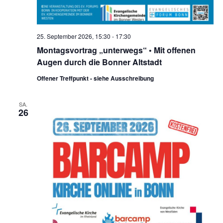
n
c
-
h
N
25. September 2026, 15:30
-
17:30
a
e
Montagsvortrag „unterwegs“ • Mit offenen
v
u
Augen durch die Bonner Altstadt
i
n
Offener Treffpunkt - siehe Ausschreibung
g
d
a
SA.
t
A
26
i
n
o
s
n
i
c
h
t