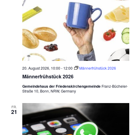
n
c
-
h
N
a
e
v
u
i
n
g
d
a
t
A
20. August 2026, 10:00
-
12:00
Männerfrühstück 2026
i
Männerfrühstück 2026
n
o
s
Gemeindehaus der Friedenskirchengemeinde
Franz-Bücheler-
n
Straße 10, Bonn, NRW, Germany
i
c
FR.
21
h
t