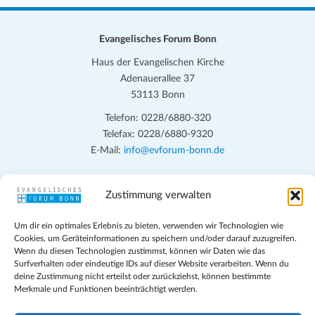
Evangelisches Forum Bonn
Haus der Evangelischen Kirche
Adenauerallee 37
53113 Bonn
Telefon: 0228/6880-320
Telefax: 0228/6880-9320
E-Mail:
info@evforum-bonn.de
Das Evangelische Forum Bonn will in seinen zentralen
Zustimmung verwalten
Veranstaltungen und den Angeboten vor Ort auf Grundfragen des
persönlichen, beruflichen, kirchlichen und öffentlichen Lebens
Um dir ein optimales Erlebnis zu bieten, verwenden wir Technologien wie
eingehen, zu offener Begegnung und ehrlicher Auseinandersetzung
Cookies, um Geräteinformationen zu speichern und/oder darauf zuzugreifen.
anregen und mithelfen, aus der Verheißung des Evangeliums heraus
Wenn du diesen Technologien zustimmst, können wir Daten wie das
im individuellen und gesellschaftlichen Leben verantwortlich zu
Surfverhalten oder eindeutige IDs auf dieser Website verarbeiten. Wenn du
deine Zustimmung nicht erteilst oder zurückziehst, können bestimmte
denken, zu reden und zu handeln.
Merkmale und Funktionen beeinträchtigt werden.
Impressum