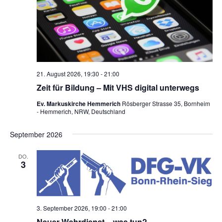
e
n
,
N
a
21. August 2026, 19:30
-
21:00
v
Zeit für Bildung – Mit VHS digital unterwegs
i
Ev. Markuskirche Hemmerich
Rösberger Strasse 35, Bornheim
- Hemmerich, NRW, Deutschland
g
a
September 2026
t
DO.
3
i
o
n
3. September 2026, 19:00
-
21:00
Neuer Wehrdienst – was tun?