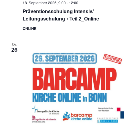
n
18. September 2026, 9:00
-
12:00
c
-
Präventionsschulung Intensiv/
h
N
Leitungsschulung • Teil 2_Online
a
e
ONLINE
v
u
i
SA.
n
26
g
d
a
t
A
i
n
o
s
n
i
c
h
t