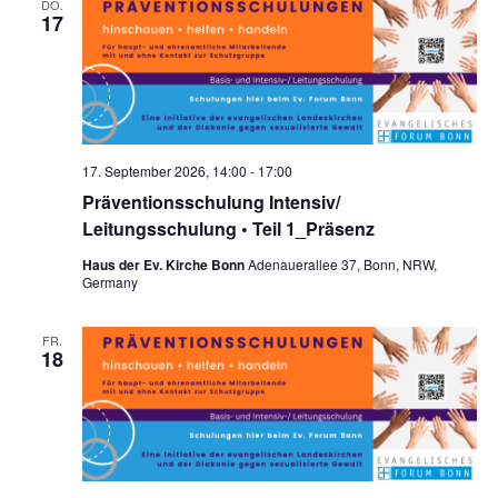
DO.
a
a
n
17
u
t
s
n
m
i
t
w
s
o
a
ä
t
n
l
h
a
t
l
17. September 2026, 14:00
-
17:00
e
u
l
Präventionsschulung Intensiv/
n
n
Leitungsschulung • Teil 1_Präsenz
t
.
g
u
Haus der Ev. Kirche Bonn
Adenauerallee 37, Bonn, NRW,
A
Germany
n
n
s
g
FR.
18
i
e
c
n
h
t
S
e
u