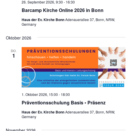
e
26. September 2026, 9:30
-
16:30
Barcamp Kirche Online 2026 in Bonn
n
Haus der Ev. Kirche Bonn
Adenauerallee 37, Bonn, NRW,
,
Germany
N
Oktober 2026
a
v
DO.
1
i
g
a
t
1. Oktober 2026, 15:00
-
18:00
i
Präventionsschulung Basis • Präsenz
o
Haus der Ev. Kirche Bonn
Adenauerallee 37, Bonn, NRW,
n
Germany
November 2026