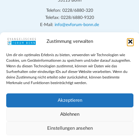
53113 Bonn
Telefon: 0228/6880-320
Telefax: 0228/6880-9320
E-Mail:
info@evforum-bonn.de
Das Evangelische Forum Bonn will in seinen zentralen
Zustimmung verwalten
Veranstaltungen und den Angeboten vor Ort auf Grundfragen des
persönlichen, beruflichen, kirchlichen und öffentlichen Lebens
Um dir ein optimales Erlebnis zu bieten, verwenden wir Technologien wie
eingehen, zu offener Begegnung und ehrlicher Auseinandersetzung
Cookies, um Geräteinformationen zu speichern und/oder darauf zuzugreifen.
Wenn du diesen Technologien zustimmst, können wir Daten wie das
anregen und mithelfen, aus der Verheißung des Evangeliums heraus
Surfverhalten oder eindeutige IDs auf dieser Website verarbeiten. Wenn du
im individuellen und gesellschaftlichen Leben verantwortlich zu
deine Zustimmung nicht erteilst oder zurückziehst, können bestimmte
denken, zu reden und zu handeln.
Merkmale und Funktionen beeinträchtigt werden.
Impressum
Akzeptieren
Datenschutz
Teilnahmebedingungen
Ablehnen
Evangelische Kirche in Bonn
Cookie-Richtlinie (EU)
Einstellungen ansehen
Geschäftsbedingungen