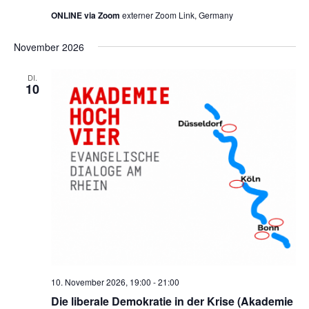
e
ONLINE via Zoom
externer Zoom Link, Germany
n
November 2026
,
N
DI.
10
a
v
i
g
a
t
i
o
n
10. November 2026, 19:00
-
21:00
Die liberale Demokratie in der Krise (Akademie