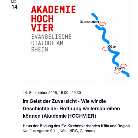
MO.
a
a
n
14
u
t
s
n
m
i
t
w
s
o
a
ä
t
n
l
h
a
t
l
e
u
l
n
n
t
.
g
u
A
n
n
s
14. September 2026, 19:00
-
20:30
g
i
Im Geist der Zuversicht • Wie wir die
e
Geschichte der Hoffnung weiterschreiben
c
n
können (Akademie HOCHVIER)
h
t
S
Haus der Bildung des Ev. Kirchenverbandes Köln und Region
Kartäusergasse 9-11, Köln, NRW, Germany
e
u