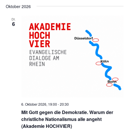
n
c
Oktober 2026
-
h
N
DI.
6
a
e
v
u
i
n
g
d
a
t
A
i
n
o
s
n
i
c
6. Oktober 2026, 19:00
-
20:30
h
Mit Gott gegen die Demokratie. Warum der
christliche Nationalismus alle angeht
t
(Akademie HOCHVIER)