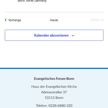
Bonn, NRW, Germany
a
t
u
r
k
Veranstaltungen
Vorherige
Heute
Nächste
r
Veranstalt
e
i
s
Kalender abonnieren
–
A
u
f
e
r
s
t
e
h
u
n
Evangelisches Forum Bonn
g
Haus der Evangelischen Kirche
Adenauerallee 37
53113 Bonn
Telefon: 0228/6880-320