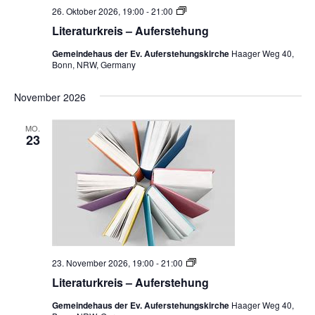
e
e
L
26. Oktober 2026, 19:00
-
21:00
h
i
n
Literaturkreis – Auferstehung
u
t
n
e
,
g
Gemeindehaus der Ev. Auferstehungskirche
Haager Weg 40,
r
Bonn, NRW, Germany
a
N
t
u
a
November 2026
r
k
v
r
MO.
e
23
i
i
s
g
–
A
a
u
f
t
e
r
i
s
t
o
e
L
23. November 2026, 19:00
-
21:00
h
i
n
Literaturkreis – Auferstehung
u
t
n
e
g
Gemeindehaus der Ev. Auferstehungskirche
Haager Weg 40,
r