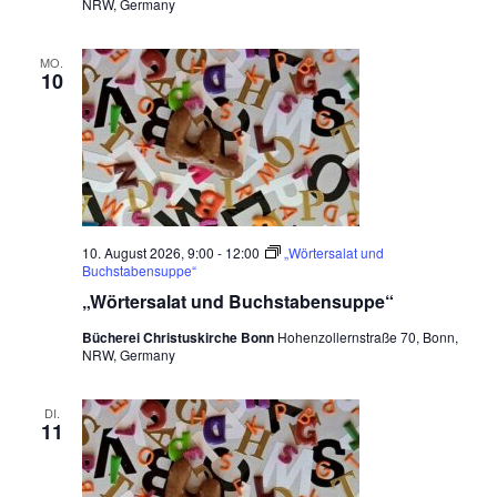
e
NRW, Germany
n
MO.
,
10
N
a
v
i
10. August 2026, 9:00
-
12:00
„Wörtersalat und
g
Buchstabensuppe“
a
„Wörtersalat und Buchstabensuppe“
t
Bücherei Christuskirche Bonn
Hohenzollernstraße 70, Bonn,
NRW, Germany
i
o
DI.
11
n