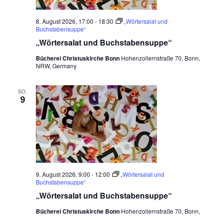
n
c
-
8. August 2026, 17:00
-
18:30
„Wörtersalat und
h
N
Buchstabensuppe“
a
„Wörtersalat und Buchstabensuppe“
e
v
Bücherei Christuskirche Bonn
Hohenzollernstraße 70, Bonn,
u
NRW, Germany
i
n
g
d
a
SO.
9
t
A
i
n
o
s
n
i
c
9. August 2026, 9:00
-
12:00
„Wörtersalat und
Buchstabensuppe“
h
„Wörtersalat und Buchstabensuppe“
t
Bücherei Christuskirche Bonn
Hohenzollernstraße 70, Bonn,