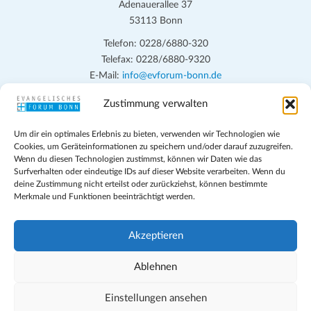
n
h
Adenauerallee 37
t
S
53113 Bonn
e
u
Telefon: 0228/6880-320
n
Telefax: 0228/6880-9320
c
-
E-Mail:
info@evforum-bonn.de
h
N
Zustimmung verwalten
Das Evangelische Forum Bonn will in seinen zentralen
a
e
Veranstaltungen und den Angeboten vor Ort auf Grundfragen des
v
u
Um dir ein optimales Erlebnis zu bieten, verwenden wir Technologien wie
persönlichen, beruflichen, kirchlichen und öffentlichen Lebens
i
Cookies, um Geräteinformationen zu speichern und/oder darauf zuzugreifen.
eingehen, zu offener Begegnung und ehrlicher Auseinandersetzung
n
Wenn du diesen Technologien zustimmst, können wir Daten wie das
g
anregen und mithelfen, aus der Verheißung des Evangeliums heraus
Surfverhalten oder eindeutige IDs auf dieser Website verarbeiten. Wenn du
d
a
deine Zustimmung nicht erteilst oder zurückziehst, können bestimmte
im individuellen und gesellschaftlichen Leben verantwortlich zu
Merkmale und Funktionen beeinträchtigt werden.
t
denken, zu reden und zu handeln.
A
i
n
Impressum
o
Akzeptieren
s
Datenschutz
n
Teilnahmebedingungen
Ablehnen
i
Evangelische Kirche in Bonn
c
Cookie-Richtlinie (EU)
Einstellungen ansehen