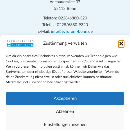
n
h
Adenauerallee 37
t
S
53113 Bonn
e
u
Telefon: 0228/6880-320
n
Telefax: 0228/6880-9320
c
-
E-Mail:
info@evforum-bonn.de
h
N
Zustimmung verwalten
Das Evangelische Forum Bonn will in seinen zentralen
a
e
Veranstaltungen und den Angeboten vor Ort auf Grundfragen des
v
u
Um dir ein optimales Erlebnis zu bieten, verwenden wir Technologien wie
persönlichen, beruflichen, kirchlichen und öffentlichen Lebens
i
Cookies, um Geräteinformationen zu speichern und/oder darauf zuzugreifen.
eingehen, zu offener Begegnung und ehrlicher Auseinandersetzung
n
Wenn du diesen Technologien zustimmst, können wir Daten wie das
g
anregen und mithelfen, aus der Verheißung des Evangeliums heraus
Surfverhalten oder eindeutige IDs auf dieser Website verarbeiten. Wenn du
d
a
deine Zustimmung nicht erteilst oder zurückziehst, können bestimmte
im individuellen und gesellschaftlichen Leben verantwortlich zu
Merkmale und Funktionen beeinträchtigt werden.
t
denken, zu reden und zu handeln.
A
i
n
Impressum
o
Akzeptieren
s
Datenschutz
n
Teilnahmebedingungen
Ablehnen
i
Evangelische Kirche in Bonn
c
Cookie-Richtlinie (EU)
Einstellungen ansehen