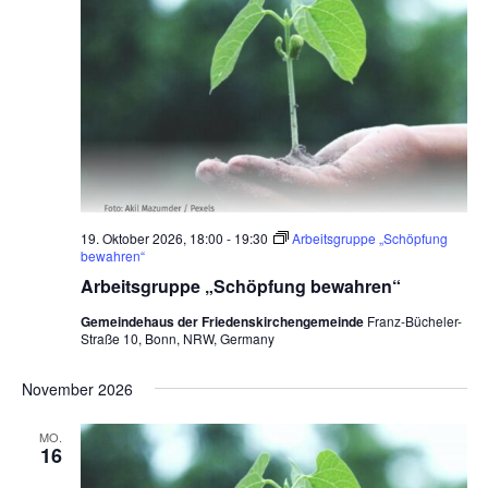
e
n
,
N
a
v
i
19. Oktober 2026, 18:00
-
19:30
Arbeitsgruppe „Schöpfung
g
bewahren“
Arbeitsgruppe „Schöpfung bewahren“
a
Gemeindehaus der Friedenskirchengemeinde
Franz-Bücheler-
t
Straße 10, Bonn, NRW, Germany
i
November 2026
o
n
MO.
16