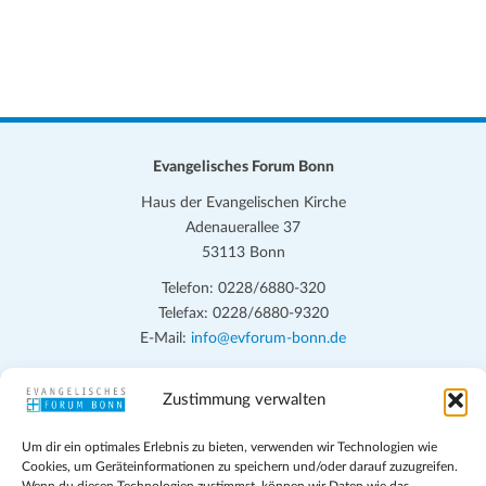
Evangelisches Forum Bonn
Haus der Evangelischen Kirche
Adenauerallee 37
53113 Bonn
Telefon: 0228/6880-320
Telefax: 0228/6880-9320
E-Mail:
info@evforum-bonn.de
Das Evangelische Forum Bonn will in seinen zentralen
Zustimmung verwalten
Veranstaltungen und den Angeboten vor Ort auf Grundfragen des
persönlichen, beruflichen, kirchlichen und öffentlichen Lebens
Um dir ein optimales Erlebnis zu bieten, verwenden wir Technologien wie
eingehen, zu offener Begegnung und ehrlicher Auseinandersetzung
Cookies, um Geräteinformationen zu speichern und/oder darauf zuzugreifen.