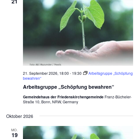
21
n
c
-
h
N
a
e
v
u
i
n
g
d
a
t
A
21. September 2026, 18:00
-
19:30
Arbeitsgruppe „Schöpfung
i
n
bewahren“
o
Arbeitsgruppe „Schöpfung bewahren“
s
n
Gemeindehaus der Friedenskirchengemeinde
Franz-Bücheler-
i
Straße 10, Bonn, NRW, Germany
c
Oktober 2026
h
t
MO.
19