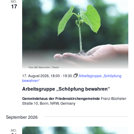
MO.
a
a
n
17
u
t
s
n
m
i
t
w
s
o
a
ä
t
n
l
h
a
t
l
e
u
l
n
n
t
.
g
u
A
17. August 2026, 18:00
-
19:30
Arbeitsgruppe „Schöpfung
bewahren“
n
n
Arbeitsgruppe „Schöpfung bewahren“
s
g
i
Gemeindehaus der Friedenskirchengemeinde
Franz-Bücheler-
e
Straße 10, Bonn, NRW, Germany
c
n
h
September 2026
t
S
e
u
MO.