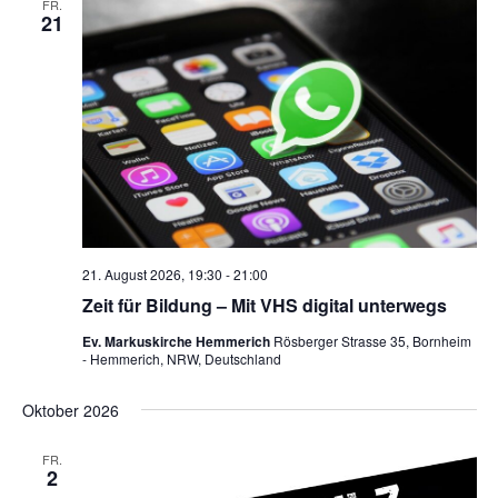
FR.
a
a
n
21
u
t
s
n
m
i
t
w
s
o
a
ä
t
n
l
h
a
t
l
e
u
l
n
n
t
.
g
u
A
21. August 2026, 19:30
-
21:00
n
n
Zeit für Bildung – Mit VHS digital unterwegs
s
g
Ev. Markuskirche Hemmerich
Rösberger Strasse 35, Bornheim
- Hemmerich, NRW, Deutschland
i
e
c
Oktober 2026
n
h
t
S
FR.
2
e
u