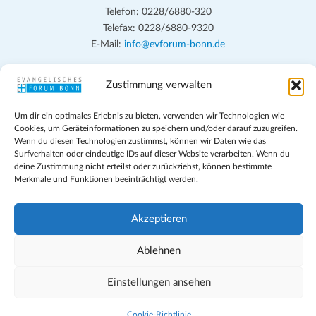
Telefon: 0228/6880-320
Telefax: 0228/6880-9320
E-Mail:
info@evforum-bonn.de
Das Evangelische Forum Bonn will in seinen zentralen
Zustimmung verwalten
Veranstaltungen und den Angeboten vor Ort auf Grundfragen des
persönlichen, beruflichen, kirchlichen und öffentlichen Lebens
Um dir ein optimales Erlebnis zu bieten, verwenden wir Technologien wie
eingehen, zu offener Begegnung und ehrlicher Auseinandersetzung
Cookies, um Geräteinformationen zu speichern und/oder darauf zuzugreifen.
anregen und mithelfen, aus der Verheißung des Evangeliums heraus
Wenn du diesen Technologien zustimmst, können wir Daten wie das
Surfverhalten oder eindeutige IDs auf dieser Website verarbeiten. Wenn du
im individuellen und gesellschaftlichen Leben verantwortlich zu
deine Zustimmung nicht erteilst oder zurückziehst, können bestimmte
denken, zu reden und zu handeln.
Merkmale und Funktionen beeinträchtigt werden.
Impressum
Akzeptieren
Datenschutz
Teilnahmebedingungen
Ablehnen
Evangelische Kirche in Bonn
Cookie-Richtlinie (EU)
Einstellungen ansehen
Geschäftsbedingungen
Cookie-Richtlinie