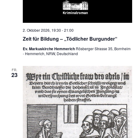
e
n
,
2. Oktober 2026, 19:30
-
21:00
N
Zeit für Bildung – „Tödlicher Burgunder“
a
Ev. Markuskirche Hemmerich
Rösberger Strasse 35, Bornheim
v
- Hemmerich, NRW, Deutschland
i
FR.
g
23
a
t
i
o
n