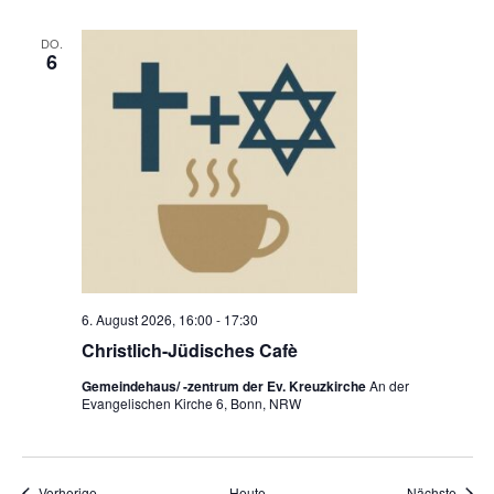
g
e
s
DO.
6
p
r
ä
c
h
s
k
r
e
i
s
2
0
2
6
6. August 2026, 16:00
-
17:30
Christlich-Jüdisches Cafè
Gemeindehaus/ -zentrum der Ev. Kreuzkirche
An der
Evangelischen Kirche 6, Bonn, NRW
Veranstaltungen
Veran
Vorherige
Heute
Nächste