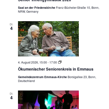
a
e
v
Saal an der Friedenskirche
Franz-Bücheler-Straße 10, Bonn,
u
NRW, Germany
i
n
g
DI.
d
a
4
t
A
i
n
o
s
n
i
Ö
4. August 2026, 15:00
-
17:00
k
c
Ökumenischer Seniorenkreis in Emmaus
u
m
h
Gemeindezentrum Emmaus-Kirche
Borsigallee 23, Bonn,
e
Deutschland
n
t
i
s
e
c
DI.
4
h
n
e
r
,
S