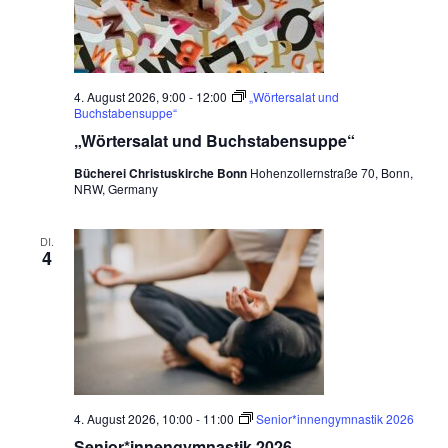
a
a
ä
t
t
l
h
i
a
t
l
o
e
u
l
4. August 2026, 9:00
-
12:00
„Wörtersalat und
n
Buchstabensuppe“
n
n
t
„Wörtersalat und Buchstabensuppe“
.
g
u
A
Bücherei Christuskirche Bonn
Hohenzollernstraße 70, Bonn,
NRW, Germany
n
n
s
g
DI.
i
4
e
c
n
h
t
S
e
u
n
c
-
4. August 2026, 10:00
-
11:00
Senior*innengymnastik 2026
h
N
Senior*innengymnastik 2026