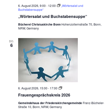
6. August 2026, 9:00
-
12:00
„Wörtersalat und
Buchstabensuppe“
„Wörtersalat und Buchstabensuppe“
Bücherei Christuskirche Bonn
Hohenzollernstraße 70, Bonn,
NRW, Germany
DO.
6
F
6. August 2026, 15:00
-
17:00
r
Frauengesprächskreis 2026
a
u
Gemeindehaus der Friedenskirchengemeinde
Franz-Bücheler-
e
Straße 10, Bonn, NRW, Germany
n