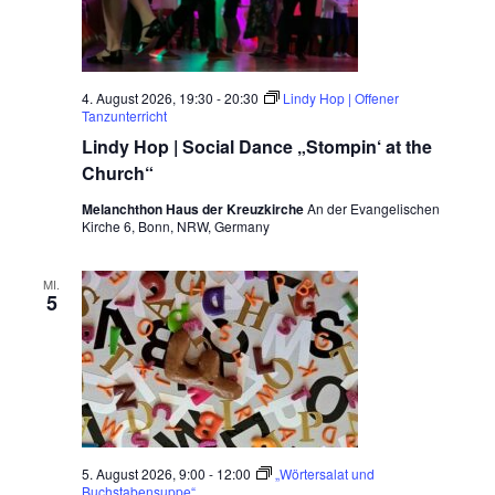
e
N
n
i
a
o
r
v
4. August 2026, 19:30
-
20:30
Lindy Hop | Offener
e
Tanzunterricht
n
i
k
Lindy Hop | Social Dance „Stompin‘ at the
r
g
Church“
e
i
a
Melanchthon Haus der Kreuzkirche
An der Evangelischen
s
Kirche 6, Bonn, NRW, Germany
i
t
n
E
i
m
MI.
5
m
o
a
u
n
s
5. August 2026, 9:00
-
12:00
„Wörtersalat und
Buchstabensuppe“