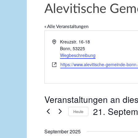
Alevitische Gem
« Alle Veranstaltungen
A
Kreuzstr. 16-18
d
Bonn
,
53225
r
Wegbeschreibung
e
W
https://www.alevitische-gemeinde-bonn.
s
e
s
b
e
s
e
Veranstaltungen an die
i
t
21. Septem
e
Heute
D
a
September 2025
t