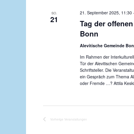
u
21. September 2025, 11:30
SO.
m
21
Tag der offenen
w
ä
Bonn
h
l
Alevitische Gemeinde Bon
e
Im Rahmen der Interkulturel
n
Tür der Alevitischen Gemein
.
Schriftsteller. Die Veransta
ein Gespräch zum Thema Ale
oder Fremde …? Attila Keski
Vorherige
Veranstaltungen