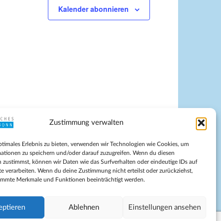
Kalender abonnieren
Zustimmung verwalten
pressum
ptimales Erlebnis zu bieten, verwenden wir Technologien wie Cookies, um
tenschutz
ationen zu speichern und/oder darauf zuzugreifen. Wenn du diesen
ilnahmebedingungen
 zustimmst, können wir Daten wie das Surfverhalten oder eindeutige IDs auf
te verarbeiten. Wenn du deine Zustimmung nicht erteilst oder zurückziehst,
Evangelische Kirche in Bonn
immte Merkmale und Funktionen beeinträchtigt werden.
kie-Richtlinie (EU)
schäftsbedingungen
eptieren
Ablehnen
Einstellungen ansehen