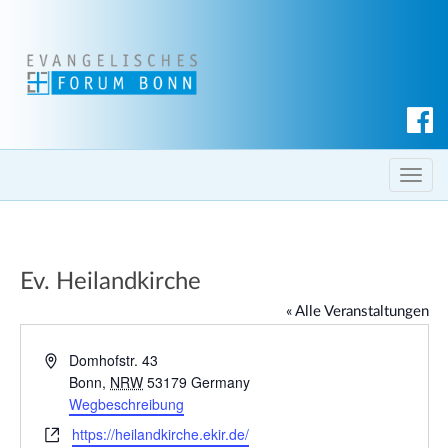
S
u
c
T
h
o
e
g
n
g
Ev. Heilandkirche
l
e
« Alle Veranstaltungen
n
a
A
Domhofstr. 43
d
Bonn
,
NRW
53179
Germany
v
r
Wegbeschreibung
i
e
g
W
https://heilandkirche.ekir.de/
s