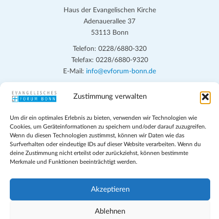
Haus der Evangelischen Kirche
Adenauerallee 37
53113 Bonn
Telefon: 0228/6880-320
Telefax: 0228/6880-9320
E-Mail:
info@evforum-bonn.de
Das Evangelische Forum Bonn will in seinen zentralen
Zustimmung verwalten
Veranstaltungen und den Angeboten vor Ort auf Grundfragen des
persönlichen, beruflichen, kirchlichen und öffentlichen Lebens
Um dir ein optimales Erlebnis zu bieten, verwenden wir Technologien wie
eingehen, zu offener Begegnung und ehrlicher Auseinandersetzung
Cookies, um Geräteinformationen zu speichern und/oder darauf zuzugreifen.
Wenn du diesen Technologien zustimmst, können wir Daten wie das
anregen und mithelfen, aus der Verheißung des Evangeliums heraus
Surfverhalten oder eindeutige IDs auf dieser Website verarbeiten. Wenn du
im individuellen und gesellschaftlichen Leben verantwortlich zu
deine Zustimmung nicht erteilst oder zurückziehst, können bestimmte
denken, zu reden und zu handeln.
Merkmale und Funktionen beeinträchtigt werden.
Impressum
Akzeptieren
Datenschutz
Teilnahmebedingungen
Ablehnen
Evangelische Kirche in Bonn