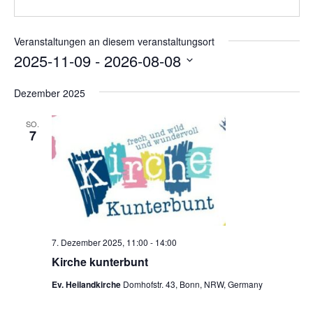
e
a
s
b
t
e
s
Veranstaltungen an diesem veranstaltungsort
i
e
2025-11-09
 - 
2026-08-08
o
i
n
D
t
Dezember 2025
e
a
t
SO.
7
u
m
w
ä
h
l
e
7. Dezember 2025, 11:00
-
14:00
n
Kirche kunterbunt
.
Ev. Heilandkirche
Domhofstr. 43, Bonn, NRW, Germany