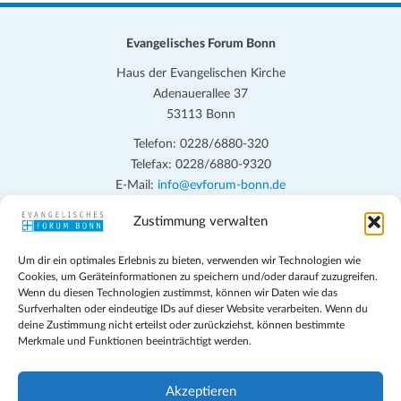
Evangelisches Forum Bonn
Haus der Evangelischen Kirche
Adenauerallee 37
53113 Bonn
Telefon: 0228/6880-320
Telefax: 0228/6880-9320
E-Mail:
info@evforum-bonn.de
Zustimmung verwalten
Das Evangelische Forum Bonn will in seinen zentralen
Veranstaltungen und den Angeboten vor Ort auf Grundfragen des
Um dir ein optimales Erlebnis zu bieten, verwenden wir Technologien wie
persönlichen, beruflichen, kirchlichen und öffentlichen Lebens
Cookies, um Geräteinformationen zu speichern und/oder darauf zuzugreifen.
eingehen, zu offener Begegnung und ehrlicher Auseinandersetzung
Wenn du diesen Technologien zustimmst, können wir Daten wie das
anregen und mithelfen, aus der Verheißung des Evangeliums heraus
Surfverhalten oder eindeutige IDs auf dieser Website verarbeiten. Wenn du
deine Zustimmung nicht erteilst oder zurückziehst, können bestimmte
im individuellen und gesellschaftlichen Leben verantwortlich zu
Merkmale und Funktionen beeinträchtigt werden.
denken, zu reden und zu handeln.
Impressum
Akzeptieren