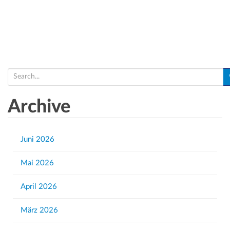
S
e
a
Archive
r
c
h
Juni 2026
f
Mai 2026
o
r
April 2026
:
März 2026