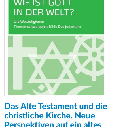
a
t
i
o
n
Das Alte Testament und die
christliche Kirche. Neue
Perspektiven auf ein altes