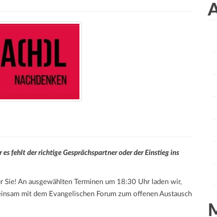
a
A
r
c
h
f
o
r
:
es fehlt der richtige Gesprächspartner oder der Einstieg ins
ür Sie! An ausgewählten Terminen um 18:30 Uhr laden wir,
nsam mit dem Evangelischen Forum zum offenen Austausch