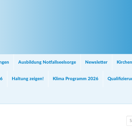
ungen
Ausbildung Notfallseelsorge
Newsletter
Kirchen
26
Haltung zeigen!
Klima Programm 2026
Qualifizier
S
e