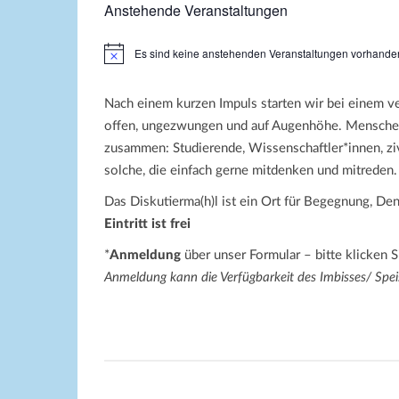
Anstehende Veranstaltungen
Es sind keine anstehenden Veranstaltungen vorhande
H
i
n
w
Nach einem kurzen Impuls starten wir bei einem v
e
offen, ungezwungen und auf Augenhöhe. Menschen
i
s
zusammen: Studierende, Wissenschaftler*innen, zivi
solche, die einfach gerne mitdenken und mitreden.
Das Diskutierma(h)l ist ein Ort für Begegnung, De
Eintritt ist frei
*
Anmeldung
über unser Formular – bitte klicken 
Anmeldung kann die Verfügbarkeit des Imbisses/ Spei