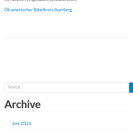
Ökumenischer Bibelkreis Auerberg
S
e
a
Archive
r
c
h
Juni 2026
f